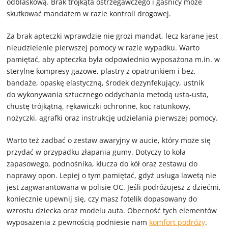
odblaskową. Brak trójkąta ostrzegawczego i gaśnicy może
skutkować mandatem w razie kontroli drogowej.
Za brak apteczki wprawdzie nie grozi mandat, lecz karane jest
nieudzielenie pierwszej pomocy w razie wypadku. Warto
pamiętać, aby apteczka była odpowiednio wyposażona m.in. w
sterylne kompresy gazowe, plastry z opatrunkiem i bez,
bandaże, opaskę elastyczną, środek dezynfekujący, ustnik
do wykonywania sztucznego oddychania metodą usta-usta,
chustę trójkątną, rękawiczki ochronne, koc ratunkowy,
nożyczki, agrafki oraz instrukcję udzielania pierwszej pomocy.
Warto też zadbać o zestaw awaryjny w aucie, który może się
przydać w przypadku złapania gumy. Dotyczy to koła
zapasowego, podnośnika, klucza do kół oraz zestawu do
naprawy opon. Lepiej o tym pamiętać, gdyż usługa lawetą nie
jest zagwarantowana w polisie OC. Jeśli podróżujesz z dziećmi,
koniecznie upewnij się, czy masz fotelik dopasowany do
wzrostu dziecka oraz modelu auta. Obecność tych elementów
wyposażenia z pewnością podniesie nam
komfort podróży
.