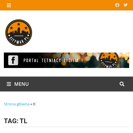
Skip
to
MENU
content
MENU
Strona główna
»
tl
TAG:
TL