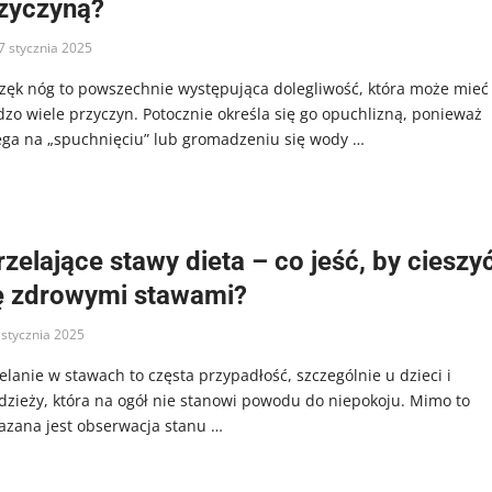
zyczyną?
7 stycznia 2025
zęk nóg to powszechnie występująca dolegliwość, która może mieć
dzo wiele przyczyn. Potocznie określa się go opuchlizną, ponieważ
ega na „spuchnięciu” lub gromadzeniu się wody …
rzelające stawy dieta – co jeść, by cieszy
ę zdrowymi stawami?
 stycznia 2025
elanie w stawach to częsta przypadłość, szczególnie u dzieci i
dzieży, która na ogół nie stanowi powodu do niepokoju. Mimo to
azana jest obserwacja stanu …