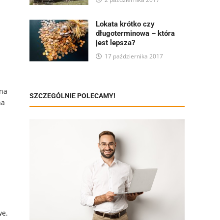
Lokata krótko czy
długoterminowa – która
jest lepsza?
17 października 2017
sna
SZCZEGÓLNIE POLECAMY!
na
we.