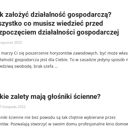
k założyć działalność gospodarczą?
zystko co musisz wiedzieć przed
zpoczęciem działalności gospodarczej
 stycznia 2025
li marzy Ci się poszerzenie horyzontów zawodowych, być może wła
ałalność gospodarcza jest dla Ciebie. To w zasadzie jedyny sposób 
wdziwą swobodę, brak szefa …
kie zalety mają głośniki ścienne?
7 listopada 2022
śniki ścienne nie bez powodu są tak chętnie wybierane przez
entów. Pozwalają stworzyć w swoim domu profesjonalne kino domo