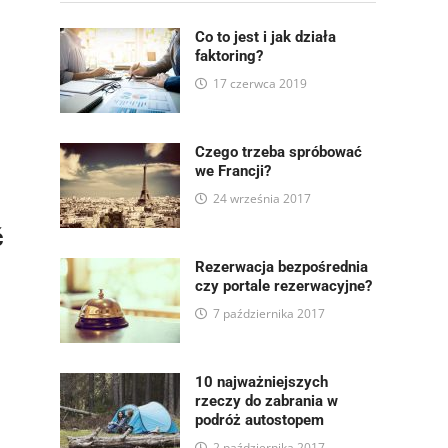
Co to jest i jak działa
faktoring?
17 czerwca 2019
Czego trzeba spróbować
we Francji?
24 września 2017
ć
Rezerwacja bezpośrednia
czy portale rezerwacyjne?
7 października 2017
10 najważniejszych
rzeczy do zabrania w
podróż autostopem
2 października 2017