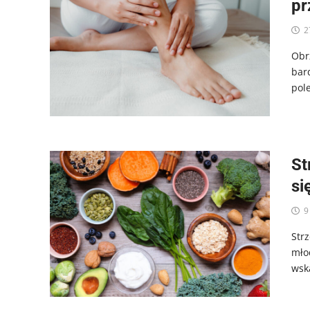
pr
2
Obr
bar
pol
St
si
9
Strz
mło
wsk