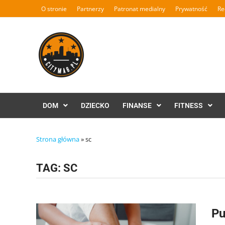
Skip
O stronie
Partnerzy
Patronat medialny
Prywatność
Re
to
content
DOM
DZIECKO
FINANSE
FITNESS
Strona główna
»
sc
TAG:
SC
Pu