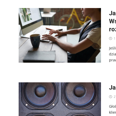
Ja
Ws
ro
1
Jeś
dzi
pra
Ja
2
Gło
kli