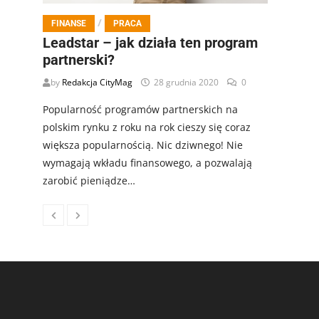
/
FINANSE
PRACA
Leadstar – jak działa ten program
partnerski?
by
Redakcja CityMag
28 grudnia 2020
0
Popularność programów partnerskich na
polskim rynku z roku na rok cieszy się coraz
większa popularnością. Nic dziwnego! Nie
wymagają wkładu finansowego, a pozwalają
zarobić pieniądze…