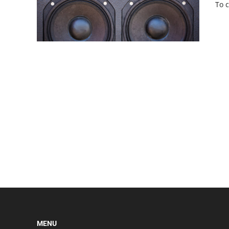
To 
MENU