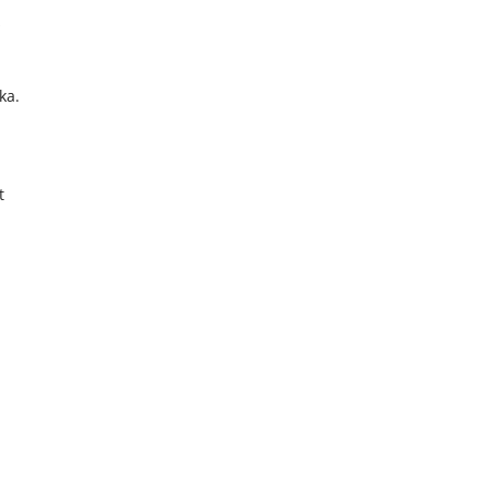
ż
ka.
t