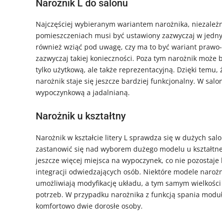
Narożnik L do salonu
Najczęściej wybieranym wariantem narożnika, niezależnie
pomieszczeniach musi być ustawiony zazwyczaj w jedn
również wziąć pod uwagę, czy ma to być wariant prawo
zazwyczaj takiej konieczności. Poza tym narożnik może b
tylko użytkową, ale także reprezentacyjną. Dzięki temu
narożnik staje się jeszcze bardziej funkcjonalny. W sa
wypoczynkową a jadalnianą.
Narożnik u kształtny
Narożnik w kształcie litery L sprawdza się w dużych s
zastanowić się nad wyborem dużego modelu u kształtneg
jeszcze więcej miejsca na wypoczynek, co nie pozostaje
integracji odwiedzających osób. Niektóre modele naro
umożliwiają modyfikację układu, a tym samym wielkości 
potrzeb. W przypadku narożnika z funkcją spania moduł
komfortowo dwie dorosłe osoby.