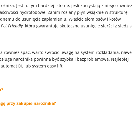
żnika. Jest to tym bardziej istotne, jeśli korzystają z niego równie
łaściwości hydrofobowe. Zanim rozlany płyn wsiąknie w strukturę
udnemu do usunięcia zaplamieniu. Właścicielom psów i kotów
i
Pet Friendly
, która gwarantuje skuteczne usunięcie sierści z siedzis
na również spać, warto zwrócić uwagę na system rozkładania, nawe
bsługa narożnika powinna być szybka i bezproblemowa. Najlepiej
automat DL lub system easy lift.
u?
gę przy zakupie narożnika?