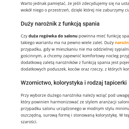
Warto jednak pamiętać, że jeśli zdecydujemy się na us
wokół niego o przestrzeń, dzięki której nie zaburzymy 
Duży narożnik z funkcją spania
Czy
duża rogówka do salonu
powinna mieć funkcję span
takiego wariantu ma na pewno wiele zalet. Duży
narożn
przypadku, gdy w mieszkaniu nie ma oddzielnej sypialni
gościnnym, a chcemy zapewnić komfortowy nocleg przyja
dodatkową zaletą narożników z funkcją spania jest poj
dodatkowych poduszek, koców oraz rzeczy, z których ko
Wzornictwo, kolorystyka i rodzaj tapicerki
Przy wyborze dużego narożnika należy wziąć pod uwagę n
który powinien harmonizować ze stylem aranżacji salonu
przypadku salonu urządzonego w modnym stylu minimal
oszczędną, surową formę i stonowaną kolorystykę. W te
szarości.