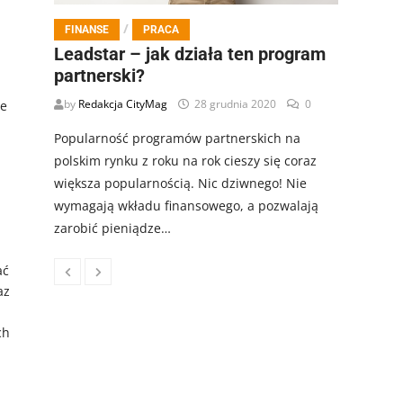
/
FINANSE
PRACA
Leadstar – jak działa ten program
partnerski?
by
Redakcja CityMag
28 grudnia 2020
0
ie
Popularność programów partnerskich na
polskim rynku z roku na rok cieszy się coraz
większa popularnością. Nic dziwnego! Nie
wymagają wkładu finansowego, a pozwalają
zarobić pieniądze…
ać
az
ch