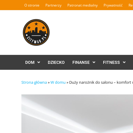
Skip
O stronie
Partnerzy
Patronat medialny
Prywatność
Re
to
content
DOM
DZIECKO
FINANSE
FITNESS
Strona główna
»
W domu
»
Duży narożnik do salonu – komfort