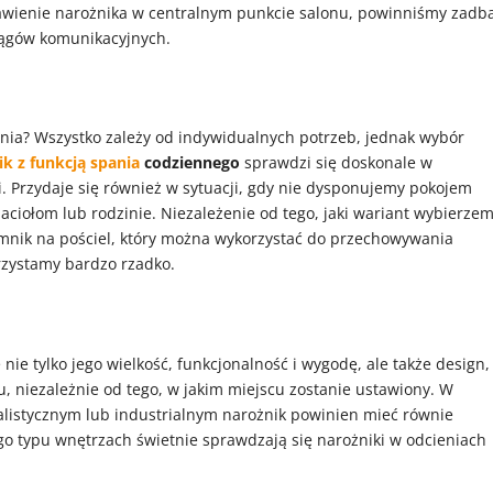
tawienie narożnika w centralnym punkcie salonu, powinniśmy zadb
ciągów komunikacyjnych.
ia? Wszystko zależy od indywidualnych potrzeb, jednak wybór
ik z funkcją spania
codziennego
sprawdzi się doskonale w
. Przydaje się również w sytuacji, gdy nie dysponujemy pokojem
ciołom lub rodzinie. Niezależenie od tego, jaki wariant wybierzem
emnik na pościel, który można wykorzystać do przechowywania
rzystamy bardzo rzadko.
ie tylko jego wielkość, funkcjonalność i wygodę, ale także design,
, niezależnie od tego, w jakim miejscu zostanie ustawiony. W
istycznym lub industrialnym narożnik powinien mieć równie
go typu wnętrzach świetnie sprawdzają się narożniki w odcieniach