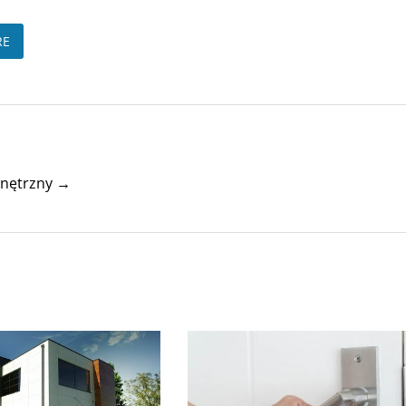
RE
wnętrzny →