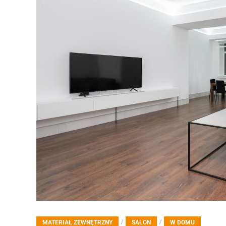
/
/
MATERIAŁ ZEWNĘTRZNY
SALON
W DOMU