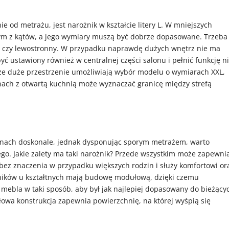
 od metrażu, jest narożnik w kształcie litery L. W mniejszych
ym z kątów, a jego wymiary muszą być dobrze dopasowane. Trzeba
- czy lewostronny. W przypadku naprawdę dużych wnętrz nie ma
yć ustawiony również w centralnej części salonu i pełnić funkcję n
, że duże przestrzenie umożliwiają wybór modelu o wymiarach XXL,
lonach z otwartą kuchnią może wyznaczać granicę między strefą
alonach doskonale, jednak dysponując sporym metrażem, warto
o. Jakie zalety ma taki narożnik? Przede wszystkim może zapewni
 bez znaczenia w przypadku większych rodzin i służy komfortowi or
żników u kształtnych mają budowę modułową, dzięki czemu
mebla w taki sposób, aby był jak najlepiej dopasowany do bieżący
owa konstrukcja zapewnia powierzchnię, na której wyśpią się