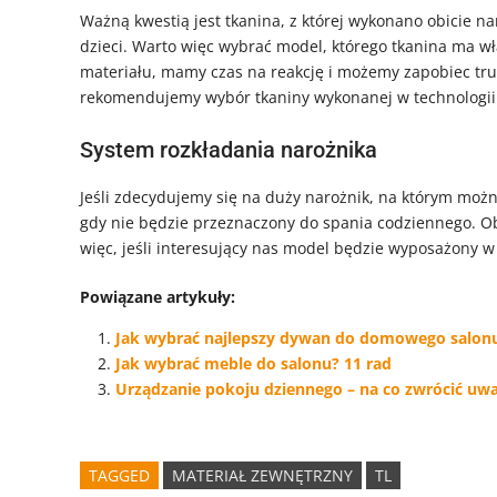
Ważną kwestią jest tkanina, z której wykonano obicie naro
dzieci. Warto więc wybrać model, którego tkanina ma w
materiału, mamy czas na reakcję i możemy zapobiec tr
rekomendujemy wybór tkaniny wykonanej w technologi
System rozkładania narożnika
Jeśli zdecydujemy się na duży narożnik, na którym moż
gdy nie będzie przeznaczony do spania codziennego. O
więc, jeśli interesujący nas model będzie wyposażony w 
Powiązane artykuły:
Jak wybrać najlepszy dywan do domowego salon
Jak wybrać meble do salonu? 11 rad
Urządzanie pokoju dziennego – na co zwrócić uwa
TAGGED
MATERIAŁ ZEWNĘTRZNY
TL