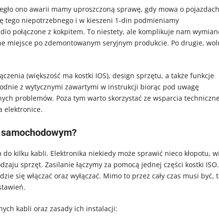
 uległo ono awarii mamy uproszczoną sprawę, gdy mowa o pojazdac
ię tego niepotrzebnego i w kieszeni 1-din podmieniamy
io połączone z kokpitem. To niestety, ale komplikuje nam wymian
ne miejsce po zdemontowanym seryjnym produkcie. Po drugie, wol
enia (większość ma kostki IOS), design sprzętu, a także funkcje
odnie z wytycznymi zawartymi w instrukcji biorąc pod uwagę
znych problemów. Poza tym warto skorzystać ze wsparcia techniczn
a elektronice.
diu samochodowym?
 kilku kabli. Elektronika niekiedy może sprawić nieco kłopotu, w
zaju sprzęt. Zasilanie łączymy za pomocą jednej części kostki ISO.
zie się włączać oraz wyłączać. Mimo to przez cały czas musi być, 
stawień.
ch kabli oraz zasady ich instalacji: