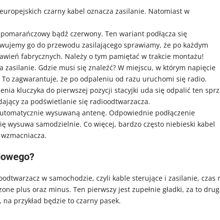
uropejskich czarny kabel oznacza zasilanie. Natomiast w
, pomarańczowy bądź czerwony. Ten wariant podłącza się
wujemy go do przewodu zasilającego sprawiamy, że po każdym
stawień fabrycznych. Należy o tym pamiętać w trakcie montażu!
zasilanie. Gdzie musi się znaleźć? W miejscu, w którym napięcie
. To zagwarantuje, że po odpaleniu od razu uruchomi się radio.
nia kluczyka do pierwszej pozycji stacyjki uda się odpalić ten sprz
ający za podświetlanie się radioodtwarzacza.
ą automatycznie wysuwaną antenę. Odpowiednie podłączenie
ię wysuwa samodzielnie. Co więcej, bardzo często niebieski kabel
a wzmacniacza.
odowego?
odtwarzacz w samochodzie, czyli kable sterujące i zasilanie, czas 
zone plus oraz minus. Ten pierwszy jest zupełnie gładki, za to drug
 na przykład będzie to czarny pasek.