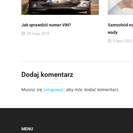
Jak sprawdzić numer VIN?
Samochód now
wady
29 maja 2019
5 lipca 202
Dodaj komentarz
Musisz się
zalogować
, aby móc dodać komentarz.
MENU