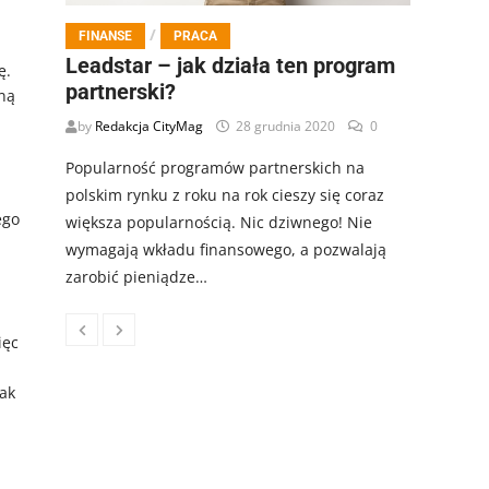
h
/
FINANSE
PRACA
Leadstar – jak działa ten program
ę.
partnerski?
ną
by
Redakcja CityMag
28 grudnia 2020
0
Popularność programów partnerskich na
polskim rynku z roku na rok cieszy się coraz
ego
większa popularnością. Nic dziwnego! Nie
wymagają wkładu finansowego, a pozwalają
zarobić pieniądze…
ięc
tak