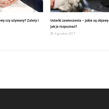
y czy używany? Zalety i
Usterki zawieszenia – jakie są objawy 
jak je rozpoznać?
1
6 grudnia 2017