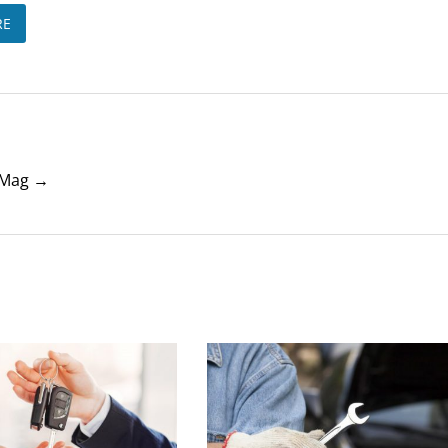
RE
tyMag →