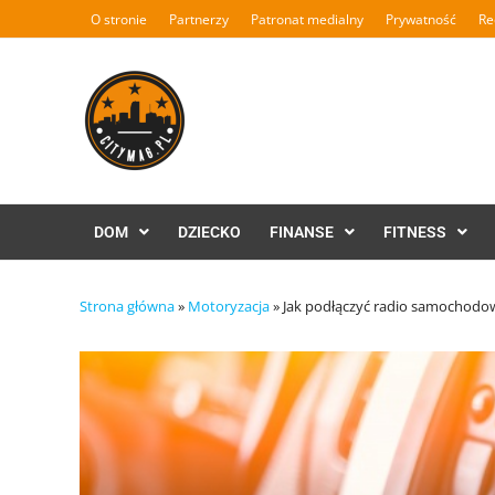
Skip
O stronie
Partnerzy
Patronat medialny
Prywatność
Re
to
content
DOM
DZIECKO
FINANSE
FITNESS
Strona główna
»
Motoryzacja
»
Jak podłączyć radio samochodo