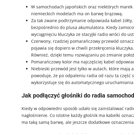
W samochodach japońskich oraz niektórych marek e
niemieckich modelach ma on barwę brązową.
Za tak zwane podtrzymanie odpowiada kabel żółty
bezpośrednio do plusa akumulatora. Kiedy zamoco
wyciągnięciu kluczyka ze stacyjki radio wróci do u
Czerwony, rzadziej pomarańczowy przewód oznacza 
pojawia się dopiero w chwili przekręcenia kluczyka
Również, dzięki temu rozwiązaniu po zmianie położe
Pomarańczowy kolor ma najczęściej kabel odpowiad
Niebieski przewód jest tylko w autach, które maj
powoduje, że po odpaleniu radia od razu ta część s
wykorzystuje się do automatycznego uruchamiani
Jak podłączyć głośniki do radia samoch
Kiedy w odpowiedni sposób udało się zainstalować radio
nagłośnienie. Co istotne każdy głośnik ma kabelki oznac
ma taką samą barwę, ale jeszcze dodatkowe oznaczenia,