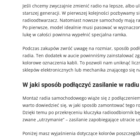
Jeśli chcemy zwyczajnie zmienić radio na lepsze, albo
starszej generacji. W pierwszej kolejności pozbywamy s
radioodtwarzacz. Natomiast nowsze samochody mają rad
Po pierwsze, model idealnie musi pasować w wyznaczo
lukę w całości powinna wypełnić specjalna ramka.
Podczas zakupów zwróć uwagę na rozmiar, sposób podłącz
radia. Ten dodatek w aucie powinniśmy zainstalować zg
kolorowe oznaczenia kabli. To pozwoli nam uniknąć lic
sklepów elektronicznych lub mechanika znającego się n
W jaki sposób podłączyć zasilanie w ra
Montaż radia samochodowego wiąże się z podłączeniem do
warto dowiedzieć się, w jaki sposób zamontować tego rod
Dzięki temu po przekręceniu kluczyka radioodbiornik będ
zwane „utrzymanie” – zasilanie zapobiegające utracie u
Poniżej masz wyjaśnienia dotyczące kolorów poszczególny