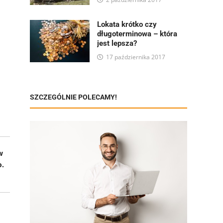
Lokata krótko czy
długoterminowa – która
jest lepsza?
17 października 2017
SZCZEGÓLNIE POLECAMY!
w
o.