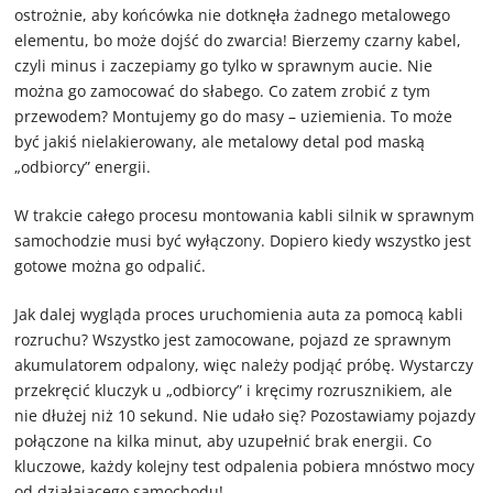
ostrożnie, aby końcówka nie dotknęła żadnego metalowego
elementu, bo może dojść do zwarcia! Bierzemy czarny kabel,
czyli minus i zaczepiamy go tylko w sprawnym aucie. Nie
można go zamocować do słabego. Co zatem zrobić z tym
przewodem? Montujemy go do masy – uziemienia. To może
być jakiś nielakierowany, ale metalowy detal pod maską
„odbiorcy” energii.
W trakcie całego procesu montowania kabli silnik w sprawnym
samochodzie musi być wyłączony. Dopiero kiedy wszystko jest
gotowe można go odpalić.
Jak dalej wygląda proces uruchomienia auta za pomocą kabli
rozruchu? Wszystko jest zamocowane, pojazd ze sprawnym
akumulatorem odpalony, więc należy podjąć próbę. Wystarczy
przekręcić kluczyk u „odbiorcy” i kręcimy rozrusznikiem, ale
nie dłużej niż 10 sekund. Nie udało się? Pozostawiamy pojazdy
połączone na kilka minut, aby uzupełnić brak energii. Co
kluczowe, każdy kolejny test odpalenia pobiera mnóstwo mocy
od działającego samochodu!