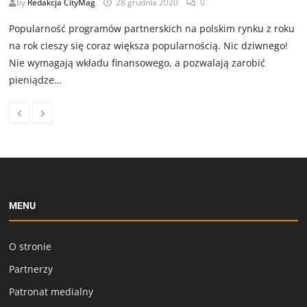
by
Redakcja CityMag
28 grudnia 2020
0
Popularność programów partnerskich na polskim rynku z roku
na rok cieszy się coraz większa popularnością. Nic dziwnego!
Nie wymagają wkładu finansowego, a pozwalają zarobić
pieniądze…
MENU
O stronie
Partnerzy
Patronat medialny