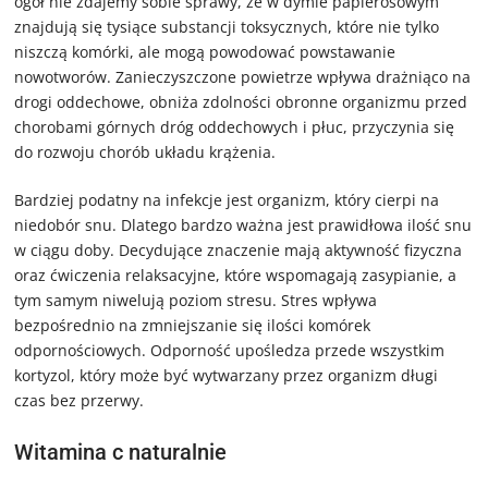
ogół nie zdajemy sobie sprawy, że w dymie papierosowym
znajdują się tysiące substancji toksycznych, które nie tylko
niszczą komórki, ale mogą powodować powstawanie
nowotworów. Zanieczyszczone powietrze wpływa drażniąco na
drogi oddechowe, obniża zdolności obronne organizmu przed
chorobami górnych dróg oddechowych i płuc, przyczynia się
do rozwoju chorób układu krążenia.
Bardziej podatny na infekcje jest organizm, który cierpi na
niedobór snu. Dlatego bardzo ważna jest prawidłowa ilość snu
w ciągu doby. Decydujące znaczenie mają aktywność fizyczna
oraz ćwiczenia relaksacyjne, które wspomagają zasypianie, a
tym samym niwelują poziom stresu. Stres wpływa
bezpośrednio na zmniejszanie się ilości komórek
odpornościowych. Odporność upośledza przede wszystkim
kortyzol, który może być wytwarzany przez organizm długi
czas bez przerwy.
Witamina c naturalnie