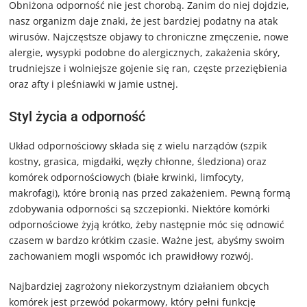
Obniżona odporność nie jest chorobą. Zanim do niej dojdzie,
nasz organizm daje znaki, że jest bardziej podatny na atak
wirusów. Najczęstsze objawy to chroniczne zmęczenie, nowe
alergie, wysypki podobne do alergicznych, zakażenia skóry,
trudniejsze i wolniejsze gojenie się ran, częste przeziębienia
oraz afty i pleśniawki w jamie ustnej.
Styl życia a odporność
Układ odpornościowy składa się z wielu narządów (szpik
kostny, grasica, migdałki, węzły chłonne, śledziona) oraz
komórek odpornościowych (białe krwinki, limfocyty,
makrofagi), które bronią nas przed zakażeniem. Pewną formą
zdobywania odporności są szczepionki. Niektóre komórki
odpornościowe żyją krótko, żeby następnie móc się odnowić
czasem w bardzo krótkim czasie. Ważne jest, abyśmy swoim
zachowaniem mogli wspomóc ich prawidłowy rozwój.
Najbardziej zagrożony niekorzystnym działaniem obcych
komórek jest przewód pokarmowy, który pełni funkcję