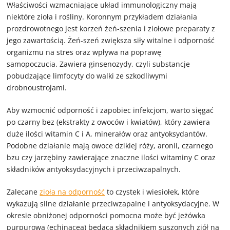
Właściwości wzmacniające układ immunologiczny mają
niektóre zioła i rośliny. Koronnym przykładem działania
prozdrowotnego jest korzeń żeń-szenia i ziołowe preparaty z
jego zawartością. Żeń-szeń zwiększa siły witalne i odporność
organizmu na stres oraz wpływa na poprawę
samopoczucia. Zawiera ginsenozydy, czyli substancje
pobudzające limfocyty do walki ze szkodliwymi
drobnoustrojami.
Aby wzmocnić odporność i zapobiec infekcjom, warto sięgać
po czarny bez (ekstrakty z owoców i kwiatów), który zawiera
duże ilości witamin C i A, minerałów oraz antyoksydantów.
Podobne działanie mają owoce dzikiej róży, aronii, czarnego
bzu czy jarzębiny zawierające znaczne ilości witaminy C oraz
składników antyoksydacyjnych i przeciwzapalnych.
Zalecane
zioła na odporność
to czystek i wiesiołek, które
wykazują silne działanie przeciwzapalne i antyoksydacyjne. W
okresie obniżonej odporności pomocna może być jeżówka
purpurowa (echinacea) będąca składnikiem suszonych ziół na