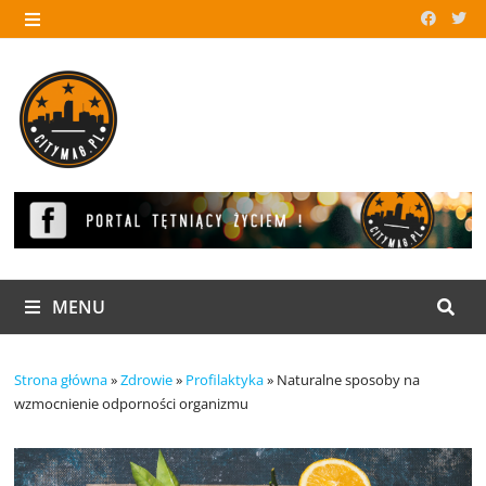
Skip
to
MENU
content
MENU
Strona główna
»
Zdrowie
»
Profilaktyka
»
Naturalne sposoby na
wzmocnienie odporności organizmu