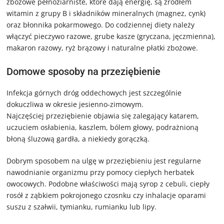
zbożowe pełnoziarniste, które dają energię, są źródłem
witamin z grupy B i składników mineralnych (magnez, cynk)
oraz błonnika pokarmowego. Do codziennej diety należy
włączyć pieczywo razowe, grube kasze (gryczana, jęczmienna),
makaron razowy, ryż brązowy i naturalne płatki zbożowe.
Domowe sposoby na przeziębienie
Infekcja górnych dróg oddechowych jest szczególnie
dokuczliwa w okresie jesienno-zimowym.
Najczęściej przeziębienie objawia się zalegający katarem,
uczuciem osłabienia, kaszlem, bólem głowy, podrażnioną
błoną śluzową gardła, a niekiedy gorączką.
Dobrym sposobem na ulgę w przeziębieniu jest regularne
nawodnianie organizmu przy pomocy ciepłych herbatek
owocowych. Podobne właściwości mają syrop z cebuli, ciepły
rosół z ząbkiem pokrojonego czosnku czy inhalacje oparami
suszu z szałwii, tymianku, rumianku lub lipy.