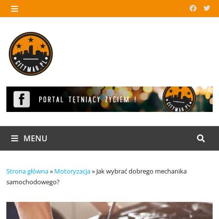
Skip
to
MENU
content
MENU
Strona główna
»
Motoryzacja
»
Jak wybrać dobrego mechanika
samochodowego?