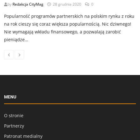
by
Redakcja CityMag
28 grudnia 2020
0
Popularność programów partnerskich na polskim rynku z roku
na rok cieszy się coraz większa popularnością. Nic dziwnego!
Nie wymagają wkładu finansowego, a pozwalają zarobić
pieniądze…
MENU
O stronie
Partnerzy
Patronat medialny