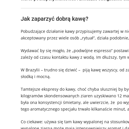
Jak zaparzyć dobrą kawę?
Pobudzające działanie kawy przypisujemy zawartej w ni
akceptowany przez wiele osób „rytuał”, działa podobnie,
Wydawać by się mogło, że „podwójne espresso” postawi 
zależy od czasu kontaktu kawy z wodą. Im dłuższy, tym 
W Brazylii – trudno się dziwić – piją kawę wszyscy, od 
słodką i mocną.
Tamtejsze ekspresy do kawy, choć chyba słuszniej by b
kilogramów skondensowanych ziaren uzyskiwano 12 mał
była ona konsystencji śmietany, ale uwierzcie, że po wy
tego aromatycznego specjału trwało kilkanaście minut, a
Co ciekawe: używa się tam kawy wypalonej na stosunkowo
wypalone ziarna może mają intensywniejszy aromat i daj