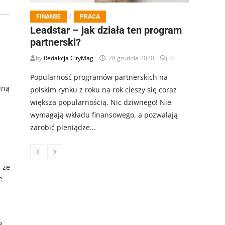
/
FINANSE
PRACA
Leadstar – jak działa ten program
partnerski?
by
Redakcja CityMag
28 grudnia 2020
0
Popularność programów partnerskich na
iną
polskim rynku z roku na rok cieszy się coraz
większa popularnością. Nic dziwnego! Nie
wymagają wkładu finansowego, a pozwalają
zarobić pieniądze…
 że
e
e