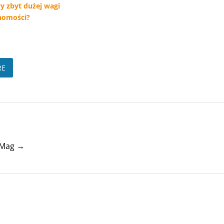
wy zbyt dużej wagi
homości?
RE
tyMag →