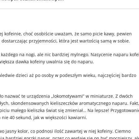
ej kofeinie, choć osobiście uważam, że samo picie kawy, pewien
 dostarczając przyjemności, która jest wartością samą w sobie.
każdego na nogi, ale nic bardziej mylnego. Nasycenie naparu kofe
większa dawka kofeiny uwalnia się do naparu.
zaledwie dzieci aż po osoby w podeszłym wieku, najczęściej bardzo
yło nazwać te urządzenia „lokomotywami” w miniaturze. Z dwóch
ych, skondensowanych kieliszeczków aromatycznego naparu. Fakt,
piciu małego kieliszka świat się zmieniał… Na lepsze! Przygotowani
 nie 40 sekund, jak w większości kawiarni.
 jasny kolor, co podnosi ilość zawartej w niej kofeiny. Ciemno
ą bardziej gorzki napar, przez co wydaje się on być mocniejszy, al