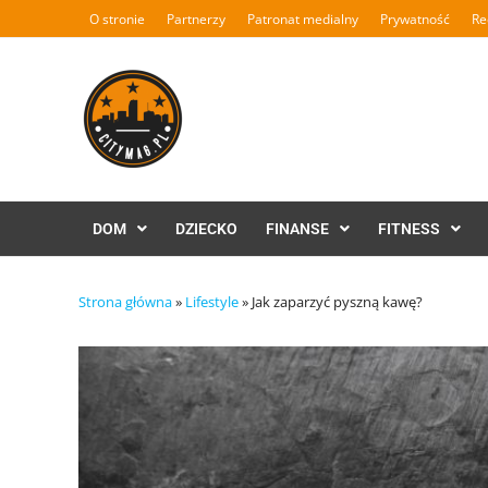
Skip
O stronie
Partnerzy
Patronat medialny
Prywatność
Re
to
content
DOM
DZIECKO
FINANSE
FITNESS
Strona główna
»
Lifestyle
»
Jak zaparzyć pyszną kawę?