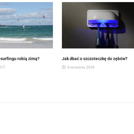
esurfingu robią zimą?
Jak dbać o szczoteczkę do zębów?
017
4 września 2024