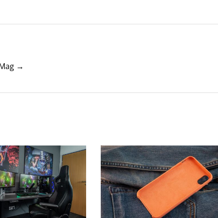
tyMag →