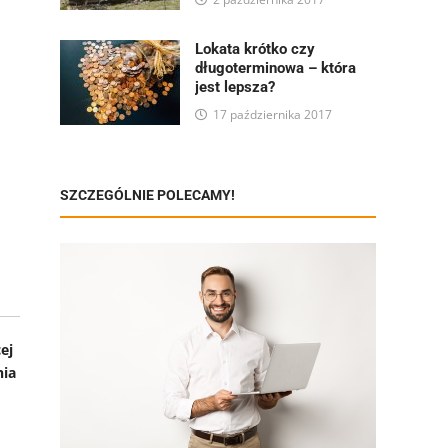
Lokata krótko czy
długoterminowa – która
jest lepsza?
17 października 2017
SZCZEGÓLNIE POLECAMY!
ej
nia