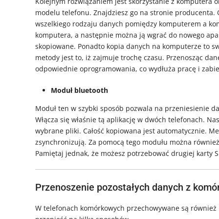
Kolejnym rozwiązaniem jest skorzystanie z komputera
modelu telefonu. Znajdziesz go na stronie producenta.
wszelkiego rodzaju danych pomiędzy komputerem a komó
komputera, a następnie można ją wgrać do nowego apar
skopiowane. Ponadto kopia danych na komputerze to swe
metody jest to, iż zajmuje trochę czasu. Przenosząc dan
odpowiednie oprogramowania, co wydłuża pracę i zabie
Moduł bluetooth
Moduł ten w szybki sposób pozwala na przeniesienie d
Włącza się właśnie tą aplikację w dwóch telefonach. N
wybrane pliki. Całość kopiowana jest automatycznie. Met
zsynchronizują. Za pomocą tego modułu można również pr
Pamiętaj jednak, że możesz potrzebować drugiej karty S
Przenoszenie pozostałych danych z komór
W telefonach komórkowych przechowywane są również in