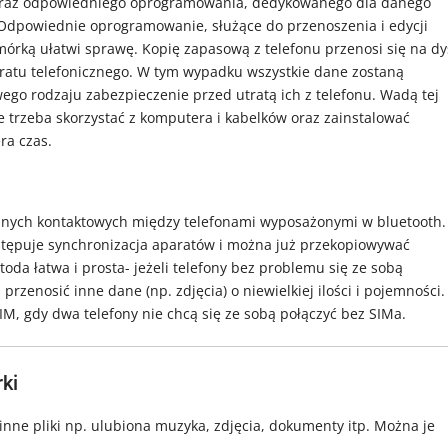
 oraz odpowiedniego oprogramowania, dedykowanego dla danego
 Odpowiednie oprogramowanie, służące do przenoszenia i edycji
rką ułatwi sprawę. Kopię zapasową z telefonu przenosi się na dy
atu telefonicznego. W tym wypadku wszystkie dane zostaną
go rodzaju zabezpieczenie przed utratą ich z telefonu. Wadą tej
e trzeba skorzystać z komputera i kabelków oraz zainstalować
ra czas.
anych kontaktowych między telefonami wyposażonymi w bluetooth.
astępuje synchronizacja aparatów i można już przekopiowywać
oda łatwa i prosta- jeżeli telefony bez problemu się ze sobą
zenosić inne dane (np. zdjęcia) o niewielkiej ilości i pojemności.
IM, gdy dwa telefony nie chcą się ze sobą połączyć bez SIMa.
ki
ne pliki np. ulubiona muzyka, zdjęcia, dokumenty itp. Można je