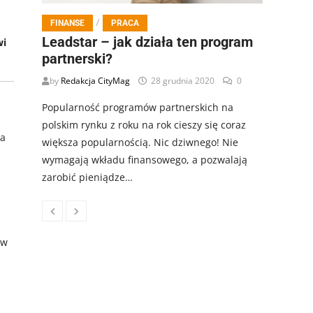
/
FINANSE
PRACA
Leadstar – jak działa ten program
wi
partnerski?
by
Redakcja CityMag
28 grudnia 2020
0
Popularność programów partnerskich na
polskim rynku z roku na rok cieszy się coraz
na
większa popularnością. Nic dziwnego! Nie
wymagają wkładu finansowego, a pozwalają
zarobić pieniądze…
ów