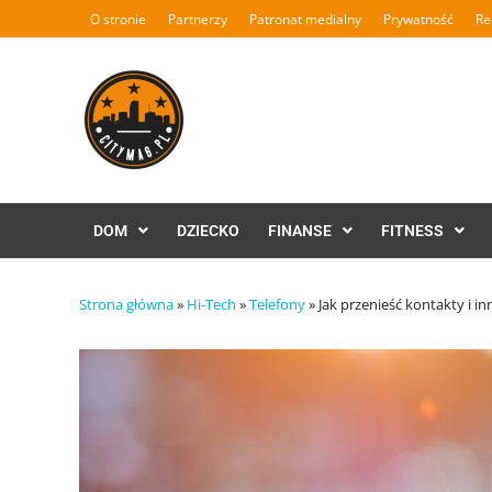
Skip
O stronie
Partnerzy
Patronat medialny
Prywatność
Re
to
content
DOM
DZIECKO
FINANSE
FITNESS
Strona główna
»
Hi-Tech
»
Telefony
»
Jak przenieść kontakty i i