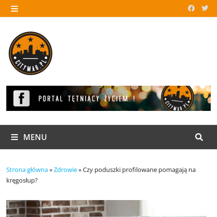
Skip
to
MENU
content
MENU
Strona główna
»
Zdrowie
»
Czy poduszki profilowane pomagają na
kręgosłup?