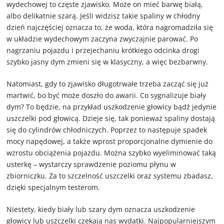
wydechowej to częste zjawisko. Może on mieć barwę białą,
albo delikatnie szarą. Jeśli widzisz takie spaliny w chłodny
dzień najczęściej oznacza to, że woda, która nagromadziła się
w układzie wydechowym zaczyna zwyczajnie parować. Po
nagrzaniu pojazdu i przejechaniu krótkiego odcinka drogi
szybko jasny dym zmieni się w klasyczny, a więc bezbarwny.
Natomiast, gdy to zjawisko długotrwałe trzeba zacząć się już
martwić, bo być może doszło do awarii. Co sygnalizuje biały
dym? To będzie, na przykład uszkodzenie głowicy bądź jedynie
uszczelki pod głowicą. Dzieje się, tak ponieważ spaliny dostają
się do cylindrów chłodniczych. Poprzez to następuje spadek
mocy napędowej, a także wprost proporcjonalne dymienie do
wzrostu obciążenia pojazdu. Można szybko wyeliminować taką
usterkę – wystarczy sprawdzenie poziomu płynu w
zbiorniczku. Za to szczelność uszczelki oraz systemu zbadasz,
dzięki specjalnym testerom.
Niestety, kiedy biały lub szary dym oznacza uszkodzenie
głowicy lub uszczelki czekają nas wydatki. Najpopularniejszym