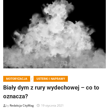
/
MOTORYZACJA
USTERKI I NAPRAWY
Biały dym z rury wydechowej – co to
oznacza?
by
Redakcja CityMag
19 stycznia 2021