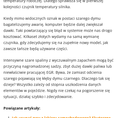
temperatury roboczej. Dlatego sprawdza się w pierwszej
kolejności czujnik temperatury silnika.
Kiedy mimo widocznych oznak w postaci szarego dymu
bagatelizujemy awarię, komputer będzie dalej zwiększał
dawki. Taki powtarzający się błąd w systemie może nas drogo
kosztować. Kilkaset złotych wydamy na samą wymianę
czujnika, gdy zdecydujemy się na zupełnie nowy model, jak
zawsze tańsze będą używane części.
Intensywne szare spaliny z wyczuwalnym zapachem mogą być
przyczyną nagromadzonej sadzy, zbyt dużej dawki paliwa lub
niewłaściwie pracującej EGR. Bywa, że zamiast odcienia
szarego pojawiają się kłęby dymu czarnego. Dlaczego tak się
dzieje? Wszystko zależy od stopnia uszkodzenia danych
elementów w pojeździe. Nigdy nie czekaj na pogorszenie się
sytuacji, działaj szybko i zdecydowanie.
Powiązane artykuły:
Jak usunąć rysy z lakieru samochodowego? Skuteczne