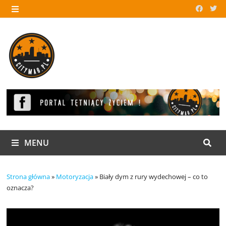
Skip
to
MENU
content
MENU
Strona główna
»
Motoryzacja
»
Biały dym z rury wydechowej – co to
oznacza?