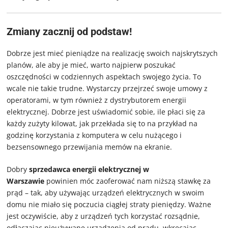
Zmiany zacznij od podstaw!
Dobrze jest mieć pieniądze na realizację swoich najskrytszych
planów, ale aby je mieć, warto najpierw poszukać
oszczędności w codziennych aspektach swojego życia. To
wcale nie takie trudne. Wystarczy przejrzeć swoje umowy z
operatorami, w tym również z dystrybutorem energii
elektrycznej. Dobrze jest uświadomić sobie, ile płaci się za
każdy zużyty kilowat, jak przekłada się to na przykład na
godzinę korzystania z komputera w celu nużącego i
bezsensownego przewijania memów na ekranie.
Dobry
sprzedawca energii elektrycznej w
Warszawie
powinien móc zaoferować nam niższą stawkę za
prąd – tak, aby używając urządzeń elektrycznych w swoim
domu nie miało się poczucia ciągłej straty pieniędzy. Ważne
jest oczywiście, aby z urządzeń tych korzystać rozsądnie,
odłączając nieużywane urządzenia od prądu, wkręcając