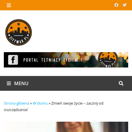
Skip
to
MENU
content
MENU
Strona główna
»
W domu
»
Zmień swoje życie – zacznij od
oszczędzania!