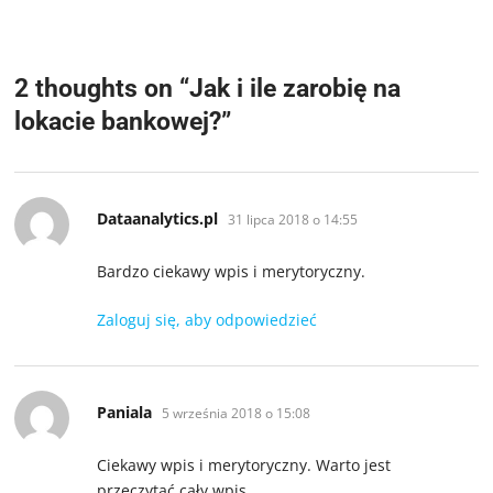
2 thoughts on “
Jak i ile zarobię na
lokacie bankowej?
”
pisze:
Dataanalytics.pl
31 lipca 2018 o 14:55
Bardzo ciekawy wpis i merytoryczny.
Zaloguj się, aby odpowiedzieć
pisze:
Paniala
5 września 2018 o 15:08
Ciekawy wpis i merytoryczny. Warto jest
przeczytać cały wpis.