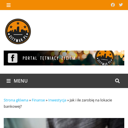
Skip
to
MENU
content
MENU
Strona główna
»
Finanse
»
Inwestycja
»
Jak i ile zarobię na lokacie
bankowej?