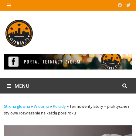
Skip
to
MENU
content
MENU
Strona główna
»
W domu
»
Porady
»
Termowentylatory – praktyczne i
stylowe rozwiązanie na każdą porę roku