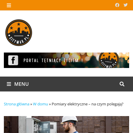
Skip
to
MENU
content
MENU
Strona główna
»
W domu
»
Pomiary elektryczne – na czym polegają?