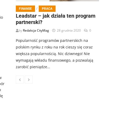
/
FINANSE
PRACA
Leadstar – jak działa ten program
io
partnerski?
by
Redakcja CityMag
28 grudnia 2020
0
Popularność programów partnerskich na
polskim rynku z roku na rok cieszy się coraz
większa popularnością. Nic dziwnego! Nie
wymagają wkładu finansowego, a pozwalają
zarobić pieniądze…
w
bór
b
dę