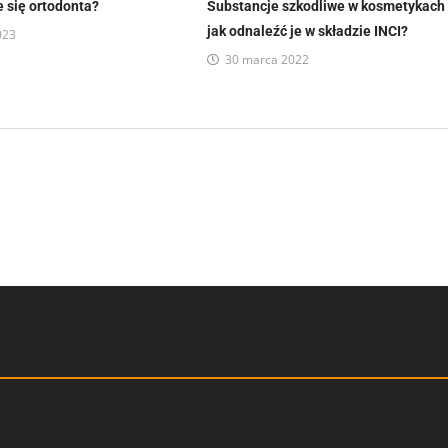
 się ortodonta?
Substancje szkodliwe w kosmetykach
jak odnaleźć je w składzie INCI?
023
30 marca 2022