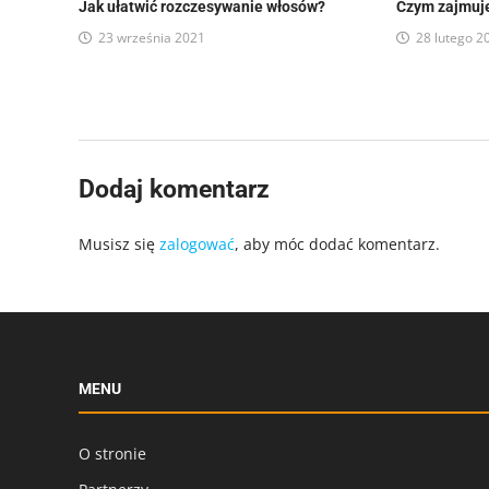
Jak ułatwić rozczesywanie włosów?
Czym zajmuje
23 września 2021
28 lutego 2
Dodaj komentarz
Musisz się
zalogować
, aby móc dodać komentarz.
MENU
O stronie