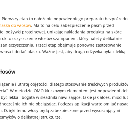
 Pierwszy etap to nałożenie odpowiedniego preparatu bezpośredn
aska do włosów
. Ma to na celu zabezpieczenie pasm przed
ej odżywki proteinowej, unikając nakładania produktu na skórę
rok to oczyszczenie włosów szamponem, który należy delikatnie
zanieczyszczenia. Trzeci etap obejmuje ponowne zastosowanie
włosa i dodać blasku. Ważne jest, aby druga odżywka była z lekką
włosów
ążenie i utratę objętości, dlatego stosowanie treściwych produktó
nięcia”. W metodzie OMO kluczowym elementem jest odpowiedni do
yć lekka i bogata w składniki nawilżające, takie jak aloes, miód lu
dnocześnie ich nie obciążając. Podczas aplikacji warto omijać nasa
ch. Dzięki temu włosy będą zabezpieczone przed wysuszającymi
osmyków o delikatnej strukturze.