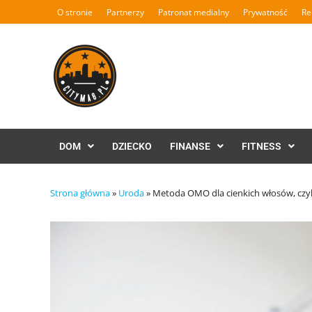
Skip
O stronie
Partnerzy
Patronat medialny
Prywatność
Re
to
content
DOM
DZIECKO
FINANSE
FITNESS
Strona główna
»
Uroda
»
Metoda OMO dla cienkich włosów, czyli