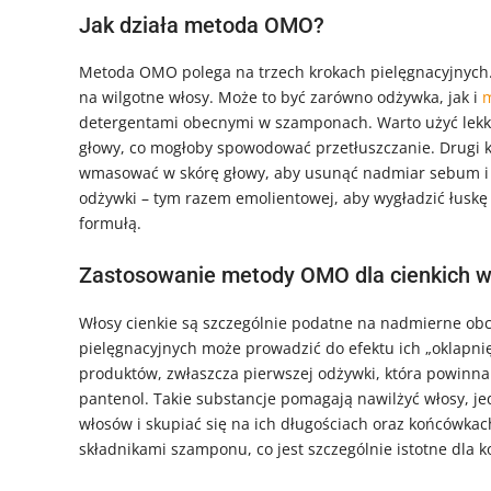
Jak działa metoda OMO?
Metoda OMO polega na trzech krokach pielęgnacyjnych.
na wilgotne włosy. Może to być zarówno odżywka, jak i
m
detergentami obecnymi w szamponach. Warto użyć lekki
głowy, co mogłoby spowodować przetłuszczanie. Drugi k
wmasować w skórę głowy, aby usunąć nadmiar sebum i 
odżywki – tym razem emolientowej, aby wygładzić łuskę 
formułą.
Zastosowanie metody OMO dla cienkich 
Włosy cienkie są szczególnie podatne na nadmierne obci
pielęgnacyjnych może prowadzić do efektu ich „oklap
produktów, zwłaszcza pierwszej odżywki, która powinna b
pantenol. Takie substancje pomagają nawilżyć włosy, je
włosów i skupiać się na ich długościach oraz końcówka
składnikami szamponu, co jest szczególnie istotne dla k