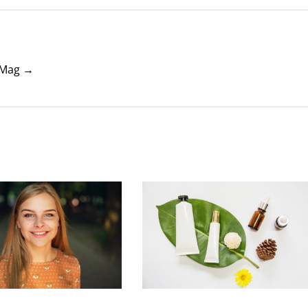
tyMag →