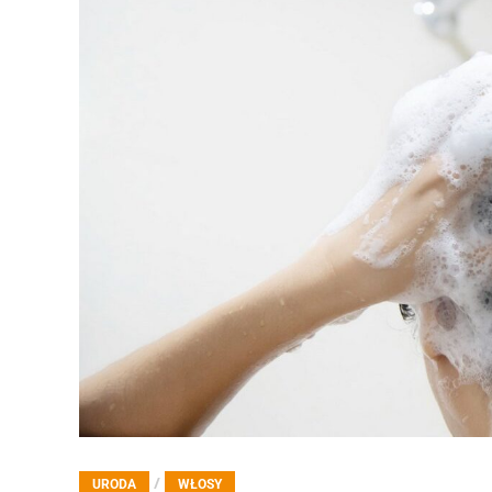
/
URODA
WŁOSY