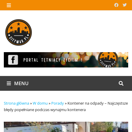
Skip
to
MENU
content
MENU
Strona główna
»
W domu
»
Porady
»
Kontener na odpady – Najczęstsze
błędy popełniane podczas wynajmu kontenera