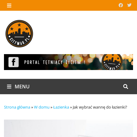
Skip
to
MENU
content
MENU
Strona główna
»
W domu
»
Łazienka
»
Jak wybrać wannę do łazienki?