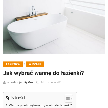
/
ŁAZIENKA
W DOMU
Jak wybrać wannę do łazienki?
by
Redakcja CityMag
18 czerwca 2018
Spis treści
Wanna prostokątna – czy warto do łazienki?