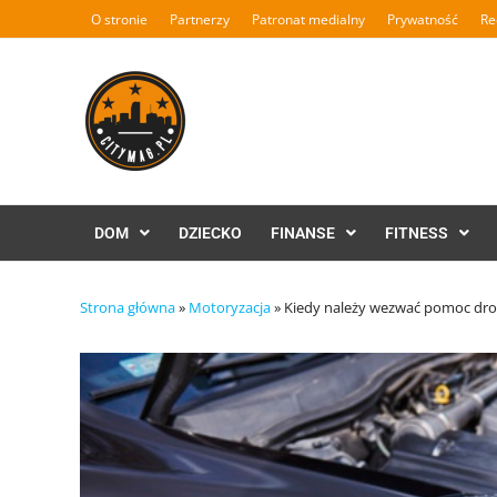
Skip
O stronie
Partnerzy
Patronat medialny
Prywatność
Re
to
content
DOM
DZIECKO
FINANSE
FITNESS
Strona główna
»
Motoryzacja
»
Kiedy należy wezwać pomoc dr