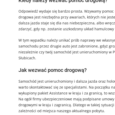
Kiedy należy wezwać pomoc drogową?
Odpowiedź wydaje się bardzo prosta. Wzywamy pomoc 
drogowa jest niezbędna przy awariach, których nie jeste
dalsza jazda staje się dla nas niebezpieczna, albo wręc
zdarzyć, gdy np. zostanie uszkodzony układ hamulcowy
W tym wypadku należy unikać prób naprawy we własnym
samochodu przez drugie auto jest zabronione, gdyż 
niezależnie czy twój samochód jest unieruchomiony w 
Słubicach.
Jak wezwać pomoc drogową?
Samochód jest unieruchomiony i dalsza jazda oraz holo
warto skontaktować się ze specjalistami. Na początku 
wykupiony pakiet Assistance w kraju i za granicą, to wsz
Na ogół firmy ubezpieczeniowe mają podpisane umowy
drogowymi w kraju i zagranicą. Dlatego w takiej sytuac
zależności od miejsca naszego aktualnego pobytu.