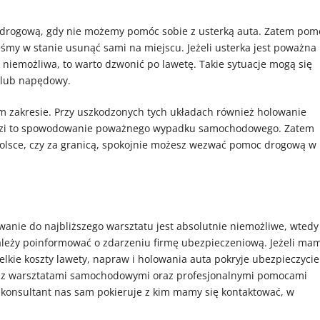
drogową, gdy nie możemy pomóc sobie z usterką auta. Zatem pom
śmy w stanie usunąć sami na miejscu. Jeżeli usterka jest poważna 
z niemożliwa, to warto dzwonić po lawetę. Takie sytuacje mogą się
 lub napędowy.
 zakresie. Przy uszkodzonych tych układach również holowanie
grozi to spowodowanie poważnego wypadku samochodowego. Zatem
Polsce, czy za granicą, spokojnie możesz wezwać pomoc drogową w
wanie do najbliższego warsztatu jest absolutnie niemożliwe, wtedy
należy poinformować o zdarzeniu firmę ubezpieczeniową. Jeżeli ma
elkie koszty lawety, napraw i holowania auta pokryje ubezpieczycie
 z warsztatami samochodowymi oraz profesjonalnymi pomocami
ji konsultant nas sam pokieruje z kim mamy się kontaktować, w