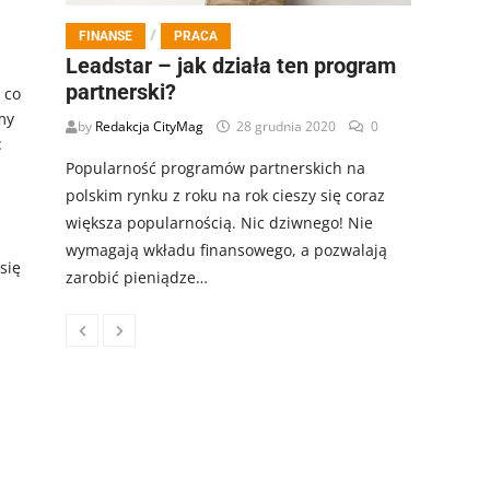
/
FINANSE
PRACA
Leadstar – jak działa ten program
partnerski?
 co
my
by
Redakcja CityMag
28 grudnia 2020
0
:
Popularność programów partnerskich na
polskim rynku z roku na rok cieszy się coraz
większa popularnością. Nic dziwnego! Nie
wymagają wkładu finansowego, a pozwalają
się
zarobić pieniądze…