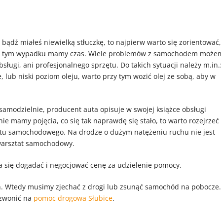
 bądź miałeś niewielką stłuczkę, to najpierw warto się zorientować,
j w tym wypadku mamy czas. Wiele problemów z samochodem może
bsługi, ani profesjonalnego sprzętu. Do takich sytuacji należy m.in.
lub niski poziom oleju, warto przy tym wozić olej ze sobą, aby w
samodzielnie, producent auta opisuje w swojej książce obsługi
ie mamy pojęcia, co się tak naprawdę się stało, to warto rozejrzeć 
ztatu samochodowego. Na drodze o dużym natężeniu ruchu nie jest
warsztat samochodowy.
się dogadać i negocjować cenę za udzielenie pomocy.
h. Wtedy musimy zjechać z drogi lub zsunąć samochód na pobocze.
dzwonić na
pomoc drogowa Słubice
.