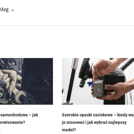
tyMag →
a samochodowa – jak
Szerokie opaski zaciskowe – kiedy wa
serwisowanie?
je stosować i jak wybrać najlepszy
model?
9