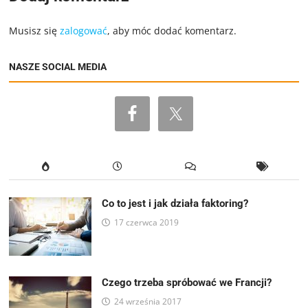
Musisz się
zalogować
, aby móc dodać komentarz.
NASZE SOCIAL MEDIA
Co to jest i jak działa faktoring?
17 czerwca 2019
Czego trzeba spróbować we Francji?
24 września 2017