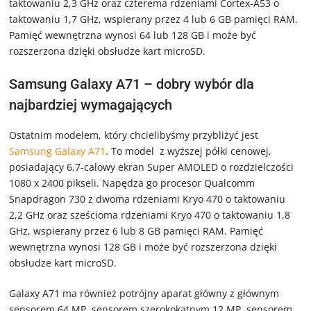
taktowaniu 2,3 GHz oraz czterema rdzeniami Cortex-A53 o
taktowaniu 1,7 GHz, wspierany przez 4 lub 6 GB pamięci RAM.
Pamięć wewnętrzna wynosi 64 lub 128 GB i może być
rozszerzona dzięki obsłudze kart microSD.
Samsung Galaxy A71 – dobry wybór dla
najbardziej wymagających
Ostatnim modelem, który chcielibyśmy przybliżyć jest
Samsung Galaxy A71
. To model z wyższej półki cenowej,
posiadający 6,7-calowy ekran Super AMOLED o rozdzielczości
1080 x 2400 pikseli. Napędza go procesor Qualcomm
Snapdragon 730 z dwoma rdzeniami Kryo 470 o taktowaniu
2,2 GHz oraz sześcioma rdzeniami Kryo 470 o taktowaniu 1,8
GHz, wspierany przez 6 lub 8 GB pamięci RAM. Pamięć
wewnętrzna wynosi 128 GB i może być rozszerzona dzięki
obsłudze kart microSD.
Galaxy A71 ma również potrójny aparat główny z głównym
sensorem 64 MP, sensorem szerokokątnym 12 MP, sensorem