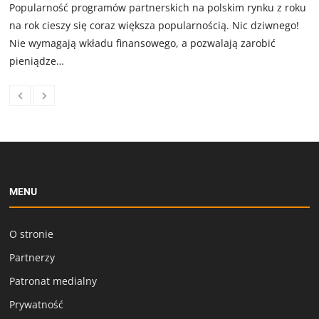
Popularność programów partnerskich na polskim rynku z roku
na rok cieszy się coraz większa popularnością. Nic dziwnego!
Nie wymagają wkładu finansowego, a pozwalają zarobić
pieniądze…
MENU
O stronie
Partnerzy
Patronat medialny
Prywatność