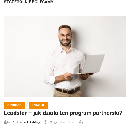
SZCZEGÓLNIE POLECAMY!
/
FINANSE
PRACA
Leadstar – jak działa ten program partnerski?
by
Redakcja CityMag
28 grudnia 2020
0