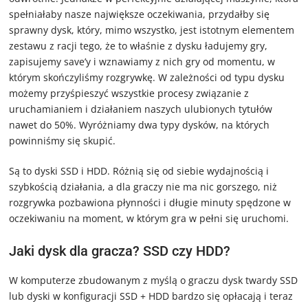
spełniałaby nasze największe oczekiwania, przydałby się
sprawny dysk, który, mimo wszystko, jest istotnym elementem
zestawu z racji tego, że to właśnie z dysku ładujemy gry,
zapisujemy save’y i wznawiamy z nich gry od momentu, w
którym skończyliśmy rozgrywkę. W zależności od typu dysku
możemy przyśpieszyć wszystkie procesy związanie z
uruchamianiem i działaniem naszych ulubionych tytułów
nawet do 50%. Wyróżniamy dwa typy dysków, na których
powinniśmy się skupić.
Są to dyski SSD i HDD. Różnią się od siebie wydajnością i
szybkością działania, a dla graczy nie ma nic gorszego, niż
rozgrywka pozbawiona płynności i długie minuty spędzone w
oczekiwaniu na moment, w którym gra w pełni się uruchomi.
Jaki dysk dla gracza? SSD czy HDD?
W komputerze zbudowanym z myślą o graczu dysk twardy SSD
lub dyski w konfiguracji SSD + HDD bardzo się opłacają i teraz