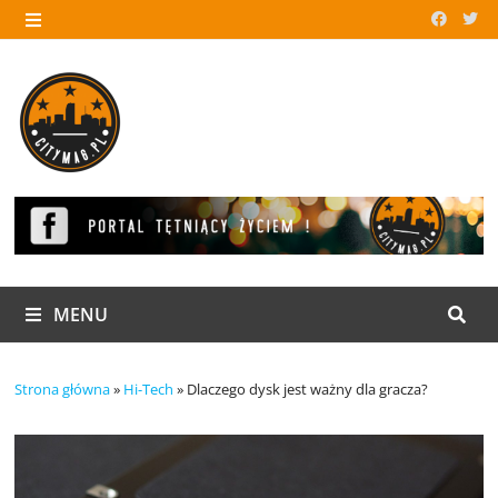
Skip
to
MENU
content
MENU
Strona główna
»
Hi-Tech
»
Dlaczego dysk jest ważny dla gracza?