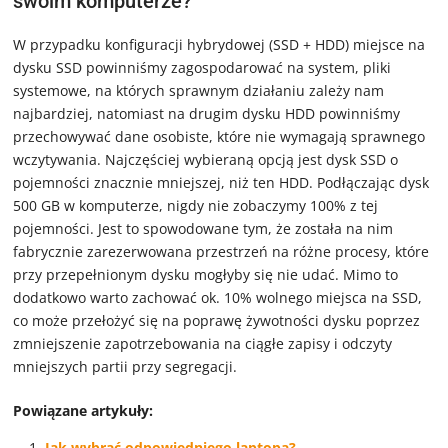
swoim komputerze?
W przypadku konfiguracji hybrydowej (SSD + HDD) miejsce na
dysku SSD powinniśmy zagospodarować na system, pliki
systemowe, na których sprawnym działaniu zależy nam
najbardziej, natomiast na drugim dysku HDD powinniśmy
przechowywać dane osobiste, które nie wymagają sprawnego
wczytywania. Najczęściej wybieraną opcją jest dysk SSD o
pojemności znacznie mniejszej, niż ten HDD. Podłączając dysk
500 GB w komputerze, nigdy nie zobaczymy 100% z tej
pojemności. Jest to spowodowane tym, że została na nim
fabrycznie zarezerwowana przestrzeń na różne procesy, które
przy przepełnionym dysku mogłyby się nie udać. Mimo to
dodatkowo warto zachować ok. 10% wolnego miejsca na SSD,
co może przełożyć się na poprawę żywotności dysku poprzez
zmniejszenie zapotrzebowania na ciągłe zapisy i odczyty
mniejszych partii przy segregacji.
Powiązane artykuły:
Jak wybrać odpowiedniego laptopa?