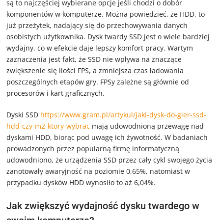
są to najczęściej wybierane opcje jeśli chodzi o dobór
komponentów w komputerze. Można powiedzieć, że HDD, to
już przeżytek, nadający się do przechowywania danych
osobistych użytkownika. Dysk twardy SSD jest o wiele bardziej
wydajny, co w efekcie daje lepszy komfort pracy. Wartym
zaznaczenia jest fakt, że SSD nie wpływa na znaczące
zwiększenie się ilości FPS, a zmniejsza czas ładowania
poszczególnych etapów gry. FPSy zależne są głównie od
procesorów i kart graficznych.
Dyski SSD
https://www.gram.pl/artykul/jaki-dysk-do-gier-ssd-
hdd-czy-m2-ktory-wybrac
mają udowodnioną przewagę nad
dyskami HDD, biorąc pod uwagę ich żywotność. W badaniach
prowadzonych przez popularną firmę informatyczną
udowodniono, że urządzenia SSD przez cały cykl swojego życia
zanotowały awaryjność na poziomie 0,65%, natomiast w
przypadku dysków HDD wynosiło to aż 6,04%.
Jak zwiększyć wydajność dysku twardego w