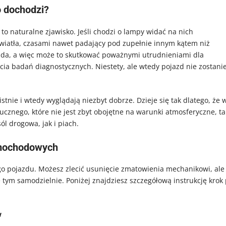
o dochodzi?
to naturalne zjawisko. Jeśli chodzi o lampy widać na nich
światła, czasami nawet padający pod zupełnie innym kątem niż
ada, a więc może to skutkować poważnymi utrudnieniami dla
ia badań diagnostycznych. Niestety, ale wtedy pojazd nie zostani
stnie i wtedy wyglądają niezbyt dobrze. Dzieje się tak dlatego, że 
znego, które nie jest zbyt obojętne na warunki atmosferyczne, ta
sól drogowa, jak i piach.
amochodowych
 pojazdu. Możesz zlecić usunięcie zmatowienia mechanikowi, ale 
 tym samodzielnie. Poniżej znajdziesz szczegółową instrukcję krok
w