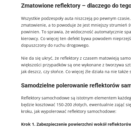
Zmatowione reflektory – dlaczego do teg
Wszystkie podzespoły auta niszczeją po pewnym czasie, 
zmatowienie, a to powoduje że jest mniejszy strumień 
powinien. To sprawia, że widoczność automatycznie sp
kierowcy. Co więcej ten defekt bywa powodem nieprzejśc
dopuszczony do ruchu drogowego.
Nie da się ukryć, że reflektory z czasem matowieją samoi
większości przypadków są one wykonane z tworzywa sztuc
jak deszcz, czy słońce. Co więcej źle działa na nie także 
Samodzielne polerowanie reflektorów s
Reflektory samochodowe są istotnym elementem każdego
będzie kosztować 150-200 złotych, ewentualnie zająć się
kroku, jak wypolerować reflektory samochodowe:
Krok 1. Zabezpieczenie powierzchni wokół reflektoró