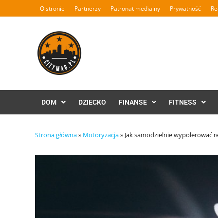
Skip
O stronie
Partnerzy
Patronat medialny
Prywatność
Re
to
content
DOM
DZIECKO
FINANSE
FITNESS
Strona główna
»
Motoryzacja
»
Jak samodzielnie wypolerować 