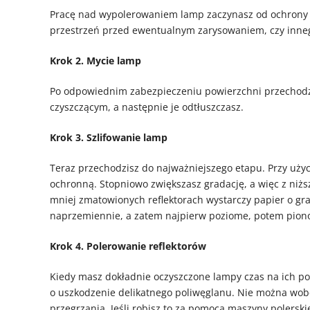
Pracę nad wypolerowaniem lamp zaczynasz od ochrony p
przestrzeń przed ewentualnym zarysowaniem, czy inne
Krok 2. Mycie lamp
Po odpowiednim zabezpieczeniu powierzchni przechodzis
czyszczącym, a następnie je odtłuszczasz.
Krok 3. Szlifowanie lamp
Teraz przechodzisz do najważniejszego etapu. Przy użyc
ochronną. Stopniowo zwiększasz gradację, a więc z niższ
mniej zmatowionych reflektorach wystarczy papier o gr
naprzemiennie, a zatem najpierw poziome, potem pionow
Krok 4. Polerowanie reflektorów
Kiedy masz dokładnie oczyszczone lampy czas na ich pol
o uszkodzenie delikatnego poliwęglanu. Nie można wobe
przegrzania. Jeśli robisz to za pomocą maszyny polerski