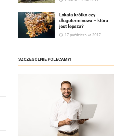
Lokata krótko czy
długoterminowa – która
jest lepsza?
17 października 2017
SZCZEGÓLNIE POLECAMY!
i