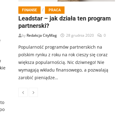
/
FINANSE
PRACA
Leadstar – jak działa ten program
partnerski?
by
Redakcja CityMag
28 grudnia 2020
0
e
Popularność programów partnerskich na
polskim rynku z roku na rok cieszy się coraz
w
większa popularnością. Nic dziwnego! Nie
kie
wymagają wkładu finansowego, a pozwalają
zarobić pieniądze…
to
 po