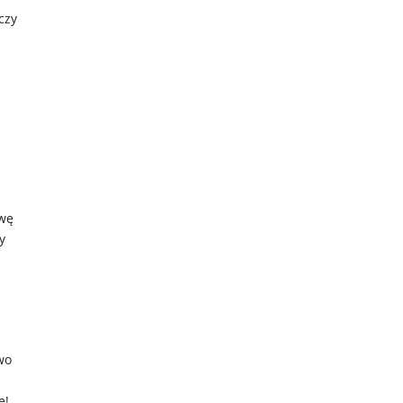
czy
twę
y
wo
ę!