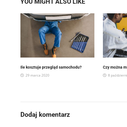
YOU MIGHT ALSO LIKE
Ile kosztuje przegląd samochodu?
Czy można mi
29 marca 2020
8 październ
Dodaj komentarz