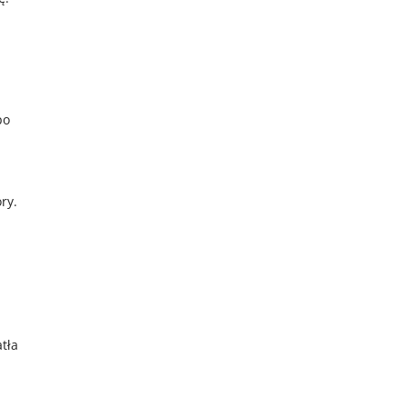
po
ry.
tła