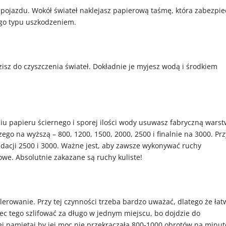
ojazdu. Wokół świateł naklejasz papierową taśmę, która zabezpie
go typu uszkodzeniem.
z do czyszczenia świateł. Dokładnie je myjesz wodą i środkiem
iu papieru ściernego i sporej ilości wody usuwasz fabryczną wars
ego na wyższą – 800, 1200, 1500, 2000, 2500 i finalnie na 3000. Prz
adacji 2500 i 3000. Ważne jest, aby zawsze wykonywać ruchy
e. Absolutnie zakazane są ruchy kuliste!
erowanie. Przy tej czynności trzeba bardzo uważać, dlatego że łat
c tego szlifować za długo w jednym miejscu, bo dojdzie do
ej pamiętaj by jej moc nie przekraczała 800-1000 obrotów na minut