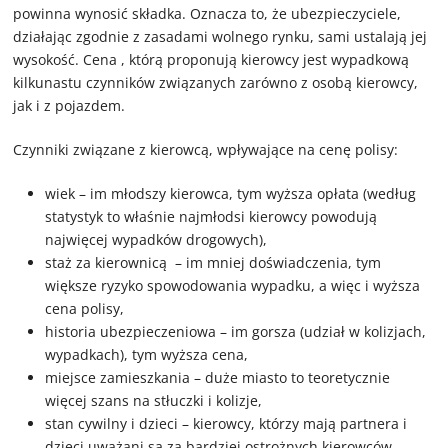
powinna wynosić składka. Oznacza to, że ubezpieczyciele,
działając zgodnie z zasadami wolnego rynku, sami ustalają jej
wysokość. Cena , którą proponują kierowcy jest wypadkową
kilkunastu czynników związanych zarówno z osobą kierowcy,
jak i z pojazdem.
Czynniki związane z kierowcą, wpływające na cenę polisy:
wiek – im młodszy kierowca, tym wyższa opłata (według
statystyk to właśnie najmłodsi kierowcy powodują
najwięcej wypadków drogowych),
staż za kierownicą – im mniej doświadczenia, tym
większe ryzyko spowodowania wypadku, a więc i wyższa
cena polisy,
historia ubezpieczeniowa – im gorsza (udział w kolizjach,
wypadkach), tym wyższa cena,
miejsce zamieszkania – duże miasto to teoretycznie
więcej szans na stłuczki i kolizje,
stan cywilny i dzieci – kierowcy, którzy mają partnera i
dzieci uważani są za bardziej ostrożnych kierowców,