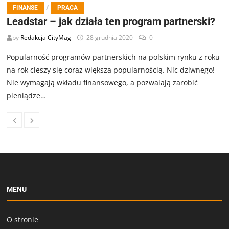
/
FINANSE
PRACA
Leadstar – jak działa ten program partnerski?
by
Redakcja CityMag
28 grudnia 2020
0
Popularność programów partnerskich na polskim rynku z roku
na rok cieszy się coraz większa popularnością. Nic dziwnego!
Nie wymagają wkładu finansowego, a pozwalają zarobić
pieniądze…
MENU
O stronie