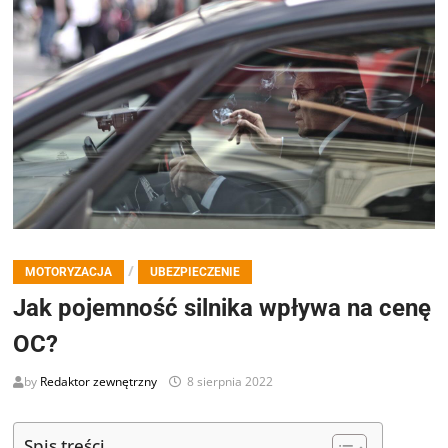
/
MOTORYZACJA
UBEZPIECZENIE
Jak pojemność silnika wpływa na cenę
OC?
by
Redaktor zewnętrzny
8 sierpnia 2022
Spis treści