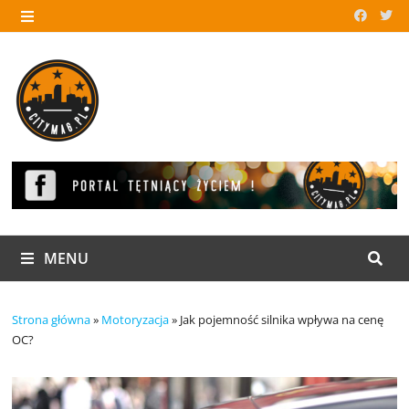
Skip
to
MENU
content
MENU
Strona główna
»
Motoryzacja
»
Jak pojemność silnika wpływa na cenę
OC?