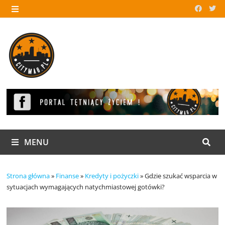
Skip
to
MENU
content
MENU
Strona główna
»
Finanse
»
Kredyty i pożyczki
»
Gdzie szukać wsparcia w
sytuacjach wymagających natychmiastowej gotówki?