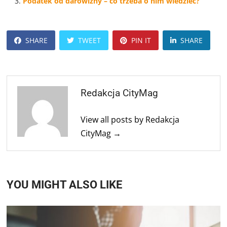
Podatek od darowizny – co trzeba o nim wiedzieć?
SHARE
TWEET
PIN IT
SHARE
Redakcja CityMag
View all posts by Redakcja
CityMag →
YOU MIGHT ALSO LIKE