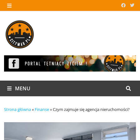
Skip
to
MENU
content
MENU
Strona główna
»
Finanse
»
Czym zajmuje się agencja nieruchomości?