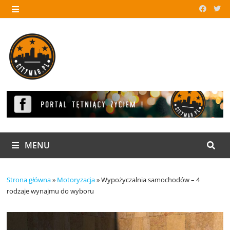
Skip
to
MENU
content
MENU
Strona główna
»
Motoryzacja
»
Wypożyczalnia samochodów – 4
rodzaje wynajmu do wyboru