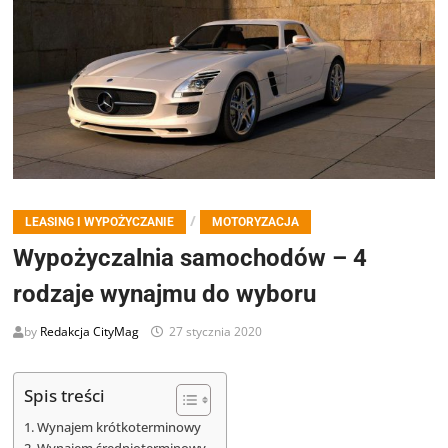
/
LEASING I WYPOŻYCZANIE
MOTORYZACJA
Wypożyczalnia samochodów – 4
rodzaje wynajmu do wyboru
by
Redakcja CityMag
27 stycznia 2020
Spis treści
Wynajem krótkoterminowy