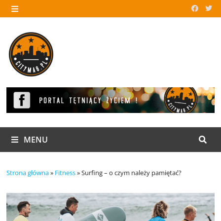
Skip
to
MENU
content
MENU
Strona główna
»
Fitness
»
Surfing – o czym należy pamiętać?