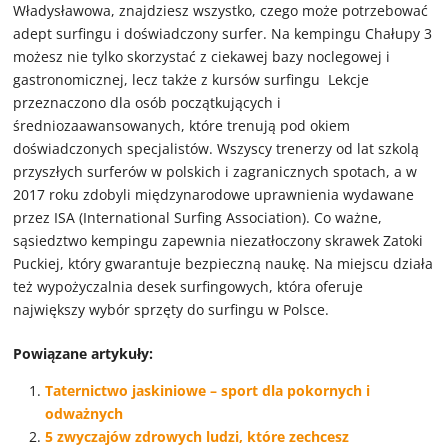
Władysławowa, znajdziesz wszystko, czego może potrzebować
adept surfingu i doświadczony surfer. Na kempingu Chałupy 3
możesz nie tylko skorzystać z ciekawej bazy noclegowej i
gastronomicznej, lecz także z kursów surfingu Lekcje
przeznaczono dla osób początkujących i
średniozaawansowanych, które trenują pod okiem
doświadczonych specjalistów. Wszyscy trenerzy od lat szkolą
przyszłych surferów w polskich i zagranicznych spotach, a w
2017 roku zdobyli międzynarodowe uprawnienia wydawane
przez ISA (International Surfing Association). Co ważne,
sąsiedztwo kempingu zapewnia niezatłoczony skrawek Zatoki
Puckiej, który gwarantuje bezpieczną naukę. Na miejscu działa
też wypożyczalnia desek surfingowych, która oferuje
największy wybór sprzęty do surfingu w Polsce.
Powiązane artykuły:
Taternictwo jaskiniowe – sport dla pokornych i
odważnych
5 zwyczajów zdrowych ludzi, które zechcesz