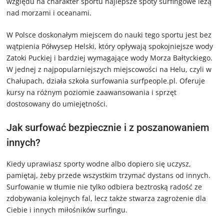
względu na charakter sportu najlepsze spoty surfingowe leżą
nad morzami i oceanami.
W Polsce doskonałym miejscem do nauki tego sportu jest bez
wątpienia Półwysep Helski, który opływają spokojniejsze wody
Zatoki Puckiej i bardziej wymagające wody Morza Bałtyckiego.
W jednej z najpopularniejszych miejscowości na Helu, czyli w
Chałupach, działa szkoła surfowania surfpeople.pl. Oferuje
kursy na różnym poziomie zaawansowania i sprzęt
dostosowany do umiejętności.
Jak surfować bezpiecznie i z poszanowaniem
innych?
Kiedy uprawiasz sporty wodne albo dopiero się uczysz,
pamiętaj, żeby przede wszystkim trzymać dystans od innych.
Surfowanie w tłumie nie tylko odbiera beztroską radość ze
zdobywania kolejnych fal, lecz także stwarza zagrożenie dla
Ciebie i innych miłośników surfingu.