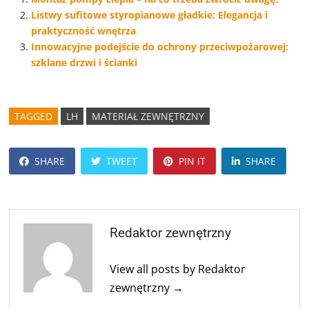
Listwy sufitowe styropianowe gładkie: Elegancja i
praktyczność wnętrza
Innowacyjne podejście do ochrony przeciwpożarowej:
szklane drzwi i ścianki
TAGGED
LH
MATERIAŁ ZEWNĘTRZNY
SHARE
TWEET
PIN IT
SHARE
Redaktor zewnętrzny
View all posts by Redaktor
zewnętrzny →