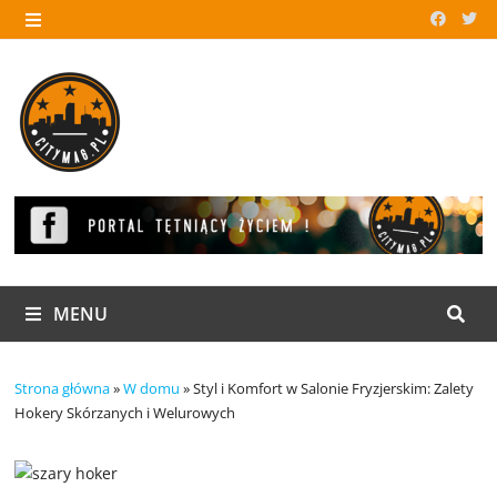
Skip
to
MENU
content
MENU
Strona główna
»
W domu
»
Styl i Komfort w Salonie Fryzjerskim: Zalety
Hokery Skórzanych i Welurowych