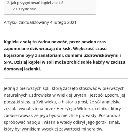
Jak przygotować kąpiel z solą?
Czyste sole
Artykuł zaktualizowany 4 lutego 2021
Kąpiele z solą to żadna nowość, przez pewien czas
zapomniane dziś wracają do łask. Większość czasu
kojarzone były z sanatoriami, domami uzdrowiskowymi i
SPA. Dzisiaj kąpiel w soli może zrobić sobie każdy w zaciszu
domowej łazienki.
Jedną z pierwszych soli, którą zaczęto stosować w pierwszych
naturalnych uzdrowiska w Wielkiej Brytanii jest sól Epsom. Jej
początki sięgają XVII wieku, a historia głosi, że sól angielska
została wynaleziona przez Henry’ego Wickera, rolnika, który
zaobserwował, że jego bydło nie chce pić wody. Postanowił
spróbować napoju i właśnie wtedy odkrył jego gorzki smak,
który był wynikiem wysokiej zawartości minerałów.