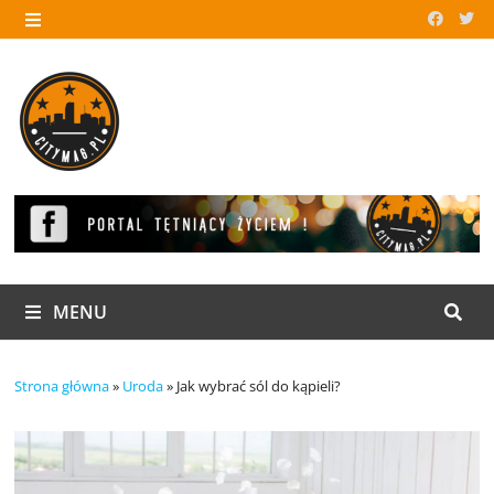
Skip
to
MENU
content
MENU
Strona główna
»
Uroda
»
Jak wybrać sól do kąpieli?