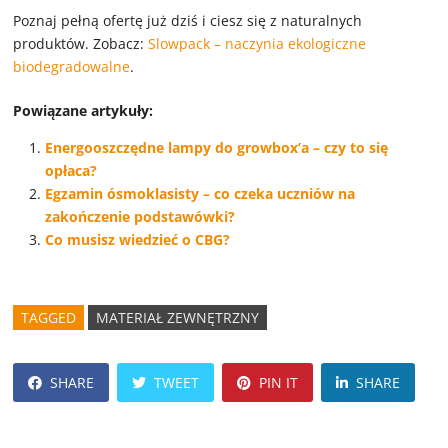
Poznaj pełną ofertę już dziś i ciesz się z naturalnych
produktów. Zobacz:
Slowpack – naczynia ekologiczne
biodegradowalne
.
Powiązane artykuły:
Energooszczędne lampy do growbox’a – czy to się
opłaca?
Egzamin ósmoklasisty – co czeka uczniów na
zakończenie podstawówki?
Co musisz wiedzieć o CBG?
TAGGED
MATERIAŁ ZEWNĘTRZNY
SHARE
TWEET
PIN IT
SHARE