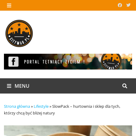
Skip
to
MENU
content
MENU
Strona główna
»
Lifestyle
»
SlowPack – hurtownia i sklep dla tych,
którzy chcą być bliżej natury