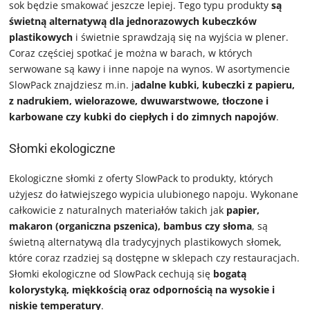
sok będzie smakować jeszcze lepiej. Tego typu produkty
są
świetną alternatywą dla jednorazowych kubeczków
plastikowych
i świetnie sprawdzają się na wyjścia w plener.
Coraz częściej spotkać je można w barach, w których
serwowane są kawy i inne napoje na wynos. W asortymencie
SlowPack znajdziesz m.in. j
adalne kubki, kubeczki z papieru,
z nadrukiem, wielorazowe, dwuwarstwowe, tłoczone i
karbowane czy kubki do ciepłych i do zimnych napojów
.
Słomki ekologiczne
Ekologiczne słomki z oferty SlowPack to produkty, których
użyjesz do łatwiejszego wypicia ulubionego napoju. Wykonane
całkowicie z naturalnych materiałów takich jak
papier,
makaron (organiczna pszenica), bambus czy słoma
, są
świetną alternatywą dla tradycyjnych plastikowych słomek,
które coraz rzadziej są dostępne w sklepach czy restauracjach.
Słomki ekologiczne od SlowPack cechują się
bogatą
kolorystyką, miękkością oraz odpornością na wysokie i
niskie temperatury
.