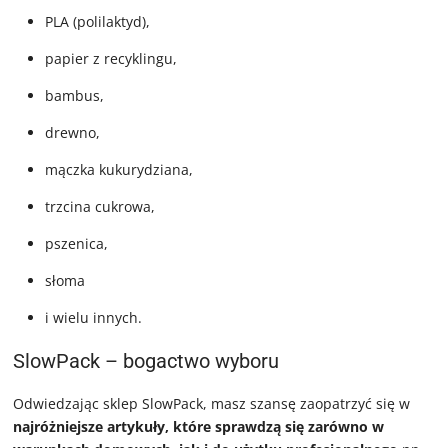
PLA (polilaktyd),
papier z recyklingu,
bambus,
drewno,
mączka kukurydziana,
trzcina cukrowa,
pszenica,
słoma
i wielu innych.
SlowPack – bogactwo wyboru
Odwiedzając sklep SlowPack, masz szansę zaopatrzyć się w
najróżniejsze artykuły, które sprawdzą się zarówno w