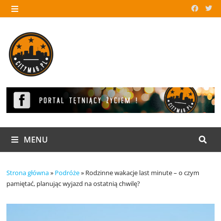
Skip
to
MENU
content
MENU
Strona główna
»
Podróże
»
Rodzinne wakacje last minute – o czym
pamiętać, planując wyjazd na ostatnią chwilę?