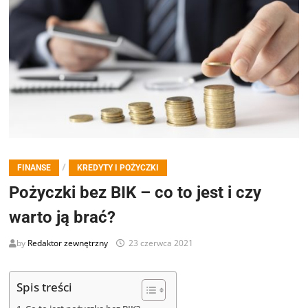
/
FINANSE
KREDYTY I POŻYCZKI
Pożyczki bez BIK – co to jest i czy
warto ją brać?
by
Redaktor zewnętrzny
23 czerwca 2021
Spis treści