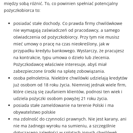
między sobą różnić. To, co powinien spełniać potencjalny
pożyczkobiorca to:
posiadać stałe dochody. Co prawda firmy chwilówkowe
nie wymagają zaświadczeń od pracodawcy, a samego
oświadczenia od pożyczkobiorcy. Przy tym nie musisz
mieć umowy o pracę na czas nieokreślony, jak w
przypadku kredytu bankowego. Wystarczy, że pracujesz
na kontrakcie, typu umowa o dzieło lub zlecenia.
Pożyczkodawcę właściwie interesuje, abyś miał
zabezpieczone środki na spłatę zobowiązania.
osoba pełnoletnia. Niektóre chwilówki udzielają kredytów
już osobom od 18 roku życia. Niemniej jednak wiele firm,
które cieszą się zaufaniem klientów, podnosi ten wiek i
udziela pożyczki osobom powyżej 21 roku życia.
posiada stałe zameldowanie na terenie Polski i ma
obywatelstwo polskie
ma zdolność do czynności prawnych. Nie jest karany, ani
nie ma żadnego wyroku na sumieniu, a szczególnie
dotyczącego zaległości w spłatach innych chwilówek.