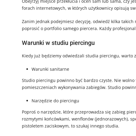
Obejrzyj miejsce przekłucia i oceń sam lub sama, czy je
forach internetowych, w których użytkownicy opisują s
Zanim jednak podejmiesz decyzję, odwiedź kilka takich m
poprosić o portfolio samego piercera. Każdy profesjon
Warunki w studiu piercingu
Kiedy już będziemy odwiedzali studia piercingu, warto z
Warunki sanitarne
Studio piercingu powinno być bardzo czyste. Nie wolno w
pomieszczeniach wykonywania zabiegów. Studio powinno 
Narzędzie do piercingu
Poproś o narzędzie, które przeprowadza się zabieg pierc
rozmytymi końcówkami, wenflonów (jednorazowych), specj
pistoletem zaciskowym, to szukaj innego studia.