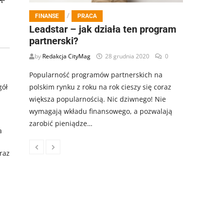
/
FINANSE
PRACA
Leadstar – jak działa ten program
partnerski?
by
Redakcja CityMag
28 grudnia 2020
0
Popularność programów partnerskich na
gół
polskim rynku z roku na rok cieszy się coraz
większa popularnością. Nic dziwnego! Nie
wymagają wkładu finansowego, a pozwalają
zarobić pieniądze…
a
raz