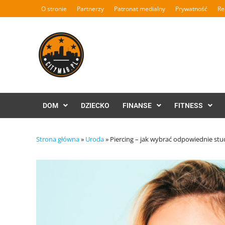
Skip
O stronie
Partnerzy
Patronat medialny
Prywatność
Re
to
content
DOM
DZIECKO
FINANSE
FITNESS
Strona główna
»
Uroda
»
Piercing – jak wybrać odpowiednie stu