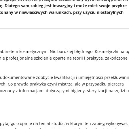
ę. Dlatego sam zabieg jest inwazyjny i może mieć swoje przykre
ykonany w niewłaściwych warunkach, przy użyciu niesterylnych
z gabinetem kosmetycznym. Nic bardziej błędnego. Kosmetyczki na o
ie profesjonalne szkolenie oparte na teorii i praktyce, zakończone
ć udokumentowane zdobycie kwalifikacji i umiejętności przekłuwani
nych. Co prawda praktyka czyni mistrza, ale w przypadku piercera
oznany z informacjami dotyczącymi higieny, sterylizacji narzędzi o
apytaj go o opinie na temat studia, w którym ten zabieg wykonywał.