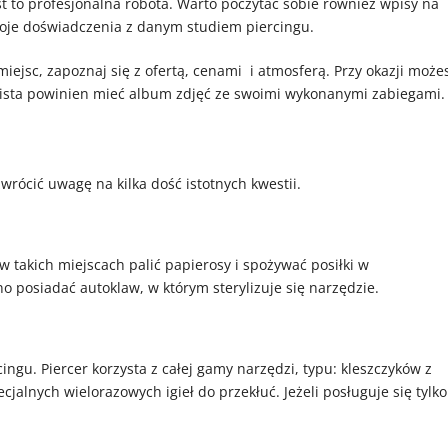
st to profesjonalna robota. Warto poczytać sobie również wpisy na
woje doświadczenia z danym studiem piercingu.
iejsc, zapoznaj się z ofertą, cenami i atmosferą. Przy okazji może
alista powinien mieć album zdjęć ze swoimi wykonanymi zabiegami.
wrócić uwagę na kilka dość istotnych kwestii.
 takich miejscach palić papierosy i spożywać posiłki w
posiadać autoklaw, w którym sterylizuje się narzędzie.
ingu. Piercer korzysta z całej gamy narzędzi, typu: kleszczyków z
alnych wielorazowych igieł do przekłuć. Jeżeli posługuje się tylko