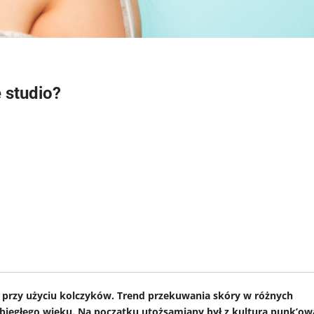
 studio?
a przy użyciu kolczyków. Trend przekuwania skóry w różnych
 ubiegłego wieku. Na początku utożsamiany był z kulturą punk’ow