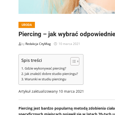
URODA
Piercing – jak wybrać odpowiednie
by
Redakcja CityMag
10 marca 2021
Spis treści
Gdzie wykonywać piercing?
Jak znaleźć dobre studio piercingu?
Warunki w studiu piercingu
Artykuł zaktualizowany 10 marca 2021
Piercing jest bardzo popularną metodą zdobienia ciał
specyficznych miejscach pojawił się w latach 70-tych