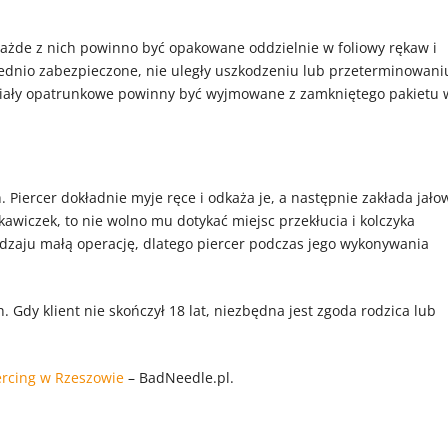
ażde z nich powinno być opakowane oddzielnie w foliowy rękaw i
ednio zabezpieczone, nie uległy uszkodzeniu lub przeterminowani
ateriały opatrunkowe powinny być wyjmowane z zamkniętego pakietu 
Piercer dokładnie myje ręce i odkaża je, a następnie zakłada jało
kawiczek, to nie wolno mu dotykać miejsc przekłucia i kolczyka
zaju małą operację, dlatego piercer podczas jego wykonywania
 Gdy klient nie skończył 18 lat, niezbędna jest zgoda rodzica lub
ercing w Rzeszowie
– BadNeedle.pl.