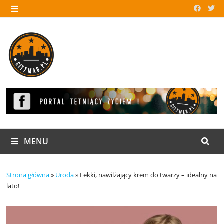
Skip
to
MENU
content
MENU
Strona główna
»
Uroda
»
Lekki, nawilżający krem do twarzy – idealny na
lato!