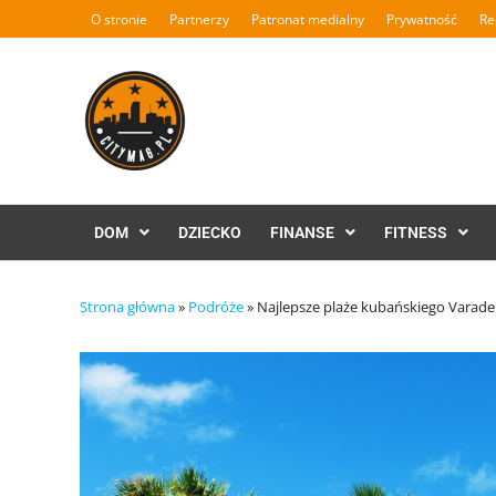
Skip
O stronie
Partnerzy
Patronat medialny
Prywatność
Re
to
content
DOM
DZIECKO
FINANSE
FITNESS
Strona główna
»
Podróże
»
Najlepsze plaże kubańskiego Varade