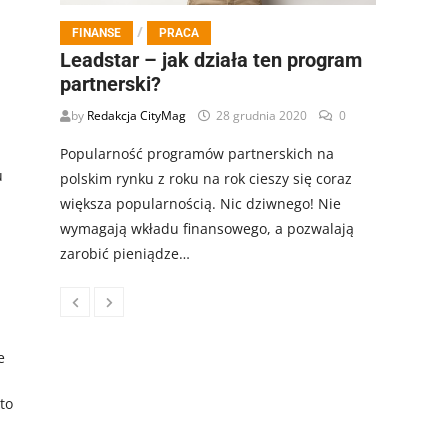
/
FINANSE
PRACA
Leadstar – jak działa ten program
partnerski?
by
Redakcja CityMag
28 grudnia 2020
0
Popularność programów partnerskich na
u
polskim rynku z roku na rok cieszy się coraz
większa popularnością. Nic dziwnego! Nie
wymagają wkładu finansowego, a pozwalają
zarobić pieniądze…
e
to