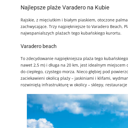
Najlepsze plaże Varadero na Kubie
Rajskie, z mięciutkim i białym piaskiem, otoczone pal
zachwycające. Trzy najpiękniejsze to Varadero Beach, Pl
najwspanialszych plażach tego kubańskiego kurortu.
Varadero beach
To zdecydowanie najpiękniejsza plaża tego kubańskiego k
nawet 2,5 m) i długa na 20 km, jest idealnym miejscem d
do ciepłego, czystego morza. Nieco głębiej pod powierz
zaciekawieni okolicą plaży – jaskiniami i klifami, wydma
rozwiniętą infrastrukturę w okolicy – sklepy, restauracj