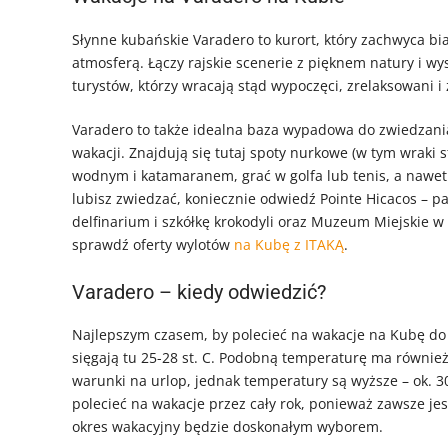
Słynne kubańskie Varadero to kurort, który zachwyca b
atmosferą. Łączy rajskie scenerie z pięknem natury i wys
turystów, którzy wracają stąd wypoczęci, zrelaksowani
Varadero to także idealna baza wypadowa do zwiedzania
wakacji. Znajdują się tutaj spoty nurkowe (w tym wraki 
wodnym i katamaranem, grać w golfa lub tenis, a nawet w
lubisz zwiedzać, koniecznie odwiedź
Pointe Hicacos – p
delfinarium i szkółkę krokodyli oraz Muzeum Miejskie w 
sprawdź oferty wylotów
na Kubę z ITAKĄ
.
Varadero – kiedy odwiedzić?
Najlepszym czasem, by polecieć na wakacje na Kubę do 
sięgają tu 25-28 st. C. Podobną temperaturę ma równie
warunki na urlop, jednak temperatury są wyższe – ok. 
polecieć na wakacje przez cały rok, ponieważ zawsze jest
okres wakacyjny będzie doskonałym wyborem.