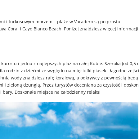
mami i turkusowym morzem – plaże w Varadero są po prostu
aya Coral i Cayo Blanco Beach. Poniżej znajdziesz więcej informacji
urortu i jedna z najlepszych plaż na całej Kubie. Szeroka (od 0,5 
la rodzin z dziećmi ze względu na mięciutki piasek i łagodne zejśc
chnią wody znajdziesz rafę koralową, a odkrywcy z pewnością będą
mi i zieloną dżunglą. Przez turystów doceniana za czystość i doskon
e i bary. Doskonałe miejsce na całodzienny relaks!