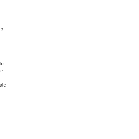
 o
do
ie
ale