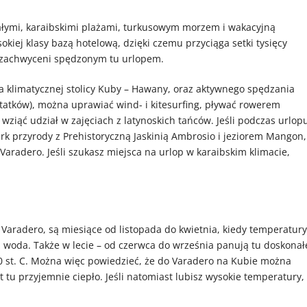
iałymi, karaibskimi plażami, turkusowym morzem i wakacyjną
okiej klasy bazą hotelową, dzięki czemu przyciąga setki tysięcy
 i zachwyceni spędzonym tu urlopem.
 klimatycznej stolicy Kuby – Hawany, oraz aktywnego spędzania
statków), można uprawiać wind- i kitesurfing, pływać rowerem
ziąć udział w zajęciach z latynoskich tańców. Jeśli podczas urlop
ark przyrody z Prehistoryczną Jaskinią Ambrosio i jeziorem Mangon,
Varadero. Jeśli szukasz miejsca na urlop w karaibskim klimacie,
Varadero, są miesiące od listopada do kwietnia, kiedy temperatury
ż woda. Także w lecie – od czerwca do września panują tu doskonał
30 st. C. Można więc powiedzieć, że do Varadero na Kubie można
 tu przyjemnie ciepło. Jeśli natomiast lubisz wysokie temperatury, 