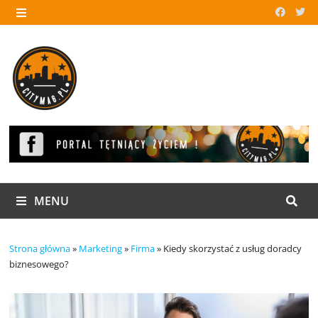
Skip
to
MENU
content
MENU
Strona główna
»
Marketing
»
Firma
»
Kiedy skorzystać z usług doradcy
biznesowego?