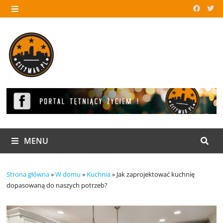
Skip
to
MENU
content
MENU
Strona główna
»
W domu
»
Kuchnia
»
Jak zaprojektować kuchnię
dopasowaną do naszych potrzeb?