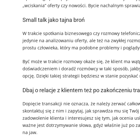
„wciskania” oferty czy nowości. Bycie nachalnym sprawia
Small talk jako tajna broń
W trakcie spotkania biznesowego czy rozmowy telefoniczn
jedynie na analizowaniu oferty, ale też na zwykłej rozmo
prostu człowieka, który ma podobne problemy i poglądy
Być może w trakcie rozmowy okaże się, że klient ma wątp
doświadczeniem i doradź rozmówcy w taki sposób, jakby
opcję. Dzięki takiej strategii będziesz w stanie pozyska
Dbaj o relacje z klientem też po zakończeniu tr
Dopięcie transakcji nie oznacza, że należy zerwać całko
skontaktuj się z nim i zapytaj, jak sprawdza mu się Twój
zadowolenie klienta i interesujesz się tym, jak ocenia u
ważne jest dotrzymywanie słowa, gdyż właśnie już po z
na jaw.