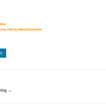
esu.
orcę ofertą nieruchomości
RE
tyMag →