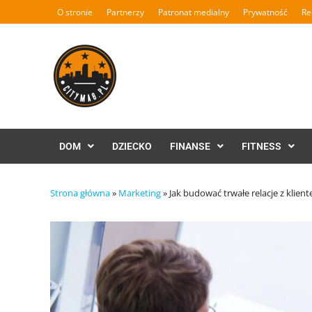
Skip
O stronie
Partnerzy
Patronat medialny
Prywatność
Re
to
content
DOM
DZIECKO
FINANSE
FITNESS
Strona główna
»
Marketing
»
Jak budować trwałe relacje z klien