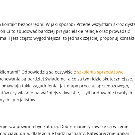
 kontakt bezpośredni. W jaki sposób? Przede wszystkim skróć dyst
oli Ci to zbudować bardziej przyjacielskie relacje oraz prowadzić
aili jest często wygodniejsza, to jednak częściej proponuj kontakt
 klientami? Odpowiedzią są oczywiście
szkolenia sprzedażowe
.
achowania są bardziej świadome, a co za tym idzie skuteczniejsze.
 omawiają takie zagadnienia, jak etapy procesu sprzedażowego,
entów czy właśnie najważniejszą kwestię, czyli budowanie trwałych
onych specjalistów.
żniejsza powinna być kultura. Dobre maniery zawsze są w cenie.
ęć w ciągu dnia, dlatego nie bądź nachalny. Kategorycznie unikaj