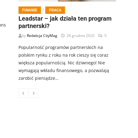
/
FINANSE
PRACA
Leadstar – jak działa ten program
ans
partnerski?
by
Redakcja CityMag
28 grudnia 2020
0
Popularność programów partnerskich na
polskim rynku z roku na rok cieszy się coraz
większa popularnością. Nic dziwnego! Nie
wymagają wkładu finansowego, a pozwalają
zarobić pieniądze…