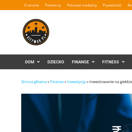
Skip
O stronie
Partnerzy
Patronat medialny
Prywatność
Re
to
content
DOM
DZIECKO
FINANSE
FITNESS
Strona główna
»
Finanse
»
Inwestycja
»
Inwestowanie na giełdzi