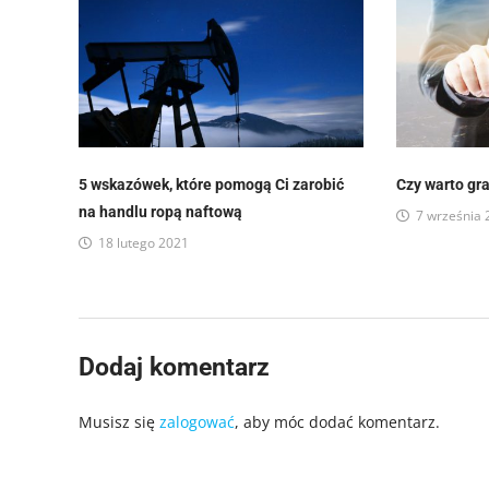
5 wskazówek, które pomogą Ci zarobić
Czy warto gr
na handlu ropą naftową
7 września
18 lutego 2021
Dodaj komentarz
Musisz się
zalogować
, aby móc dodać komentarz.