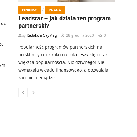
/
FINANSE
PRACA
Leadstar – jak działa ten program
 do
partnerski?
by
Redakcja CityMag
28 grudnia 2020
0
zę
Popularność programów partnerskich na
polskim rynku z roku na rok cieszy się coraz
większa popularnością. Nic dziwnego! Nie
nym
wymagają wkładu finansowego, a pozwalają
zarobić pieniądze…