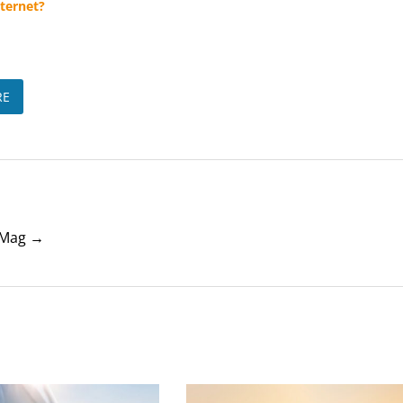
nternet?
RE
tyMag →