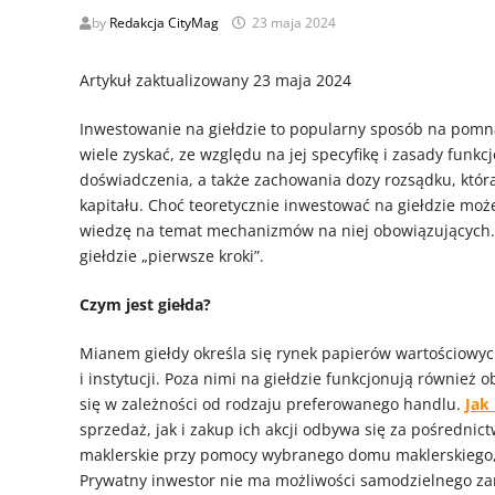
by
Redakcja CityMag
23 maja 2024
Artykuł zaktualizowany 23 maja 2024
Inwestowanie na giełdzie to popularny sposób na pomna
wiele zyskać, ze względu na jej specyfikę i zasady fun
doświadczenia, a także zachowania dozy rozsądku, kt
kapitału. Choć teoretycznie inwestować na giełdzie moż
wiedzę na temat mechanizmów na niej obowiązujących. 
giełdzie „pierwsze kroki”.
Czym jest giełda?
Mianem giełdy określa się rynek papierów wartościowy
i instytucji. Poza nimi na giełdzie funkcjonują również 
się w zależności od rodzaju preferowanego handlu.
Jak
sprzedaż, jak i zakup ich akcji odbywa się za pośredni
maklerskie przy pomocy wybranego domu maklerskiego, 
Prywatny inwestor nie ma możliwości samodzielnego za