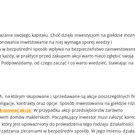
żanie swojego kapitału. Choć dzięki inwestycjom na giełdzie moż
kcjonowania inwestowanie na niej wymaga sporej wiedzy i
óra w bezpośredni sposób wpływa na bezpieczeństwo zainwestowan
e każdy, w praktyce przed zakupem akcji warto nieco zgłębić swoją
Podpowiadamy, od czego zacząć i co warto wiedzieć, stawiając na
ch, na którym skupowane i sprzedawane są akcje poszczególnych fi
obligacje, kontrakty oraz opcje. Sposób inwestowania na giełdzie róż
 kupować akcje
?
W przypadku akcji przedsiębiorstw zarówno
ctwem domów maklerskich. Początkujący inwestor musi założyć kont
który jest upoważniony do prowadzenia tego rodzaju działalności.
rządzania zleceniami w bezpośredni sposób. W jego imieniu dział