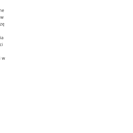
ane
 w
ozę
ia
ci
i w