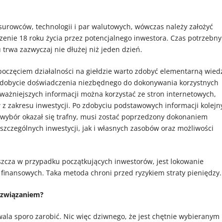
surowców, technologii i par walutowych, wówczas należy założyć
zenie 18 roku życia przez potencjalnego inwestora. Czas potrzebny
 trwa zazwyczaj nie dłużej niż jeden dzień.
poczęciem działalności na giełdzie warto zdobyć elementarną wied
 zdobycie doświadczenia niezbędnego do dokonywania korzystnych
jważniejszych informacji można korzystać ze stron internetowych,
z zakresu inwestycji. Po zdobyciu podstawowych informacji kolej
 wybór okazał się trafny, musi zostać poprzedzony dokonaniem
zczególnych inwestycji, jak i własnych zasobów oraz możliwości
zcza w przypadku początkujących inwestorów, jest lokowanie
finansowych. Taka metoda chroni przed ryzykiem straty pieniędzy.
ozwiązaniem?
wala sporo zarobić. Nic więc dziwnego, że jest chętnie wybieranym