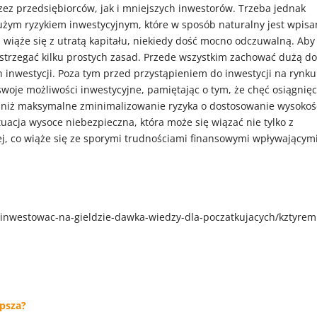
z przedsiębiorców, jak i mniejszych inwestorów. Trzeba jednak
dużym ryzykiem inwestycyjnym, które w sposób naturalny jest wpis
wiąże się z utratą kapitału, niekiedy dość mocno odczuwalną. Aby
estrzegać kilku prostych zasad. Przede wszystkim zachować dużą d
 inwestycji. Poza tym przed przystąpieniem do inwestycji na rynku
woje możliwości inwestycyjne, pamiętając o tym, że chęć osiągnięc
a niż maksymalne zminimalizowanie ryzyka o dostosowanie wysokoś
tuacja wysoce niebezpieczna, która może się wiązać nie tylko z
wej, co wiąże się ze sporymi trudnościami finansowymi wpływającym
o-inwestowac-na-gieldzie-dawka-wiedzy-dla-poczatkujacych/kztyrem
epsza?