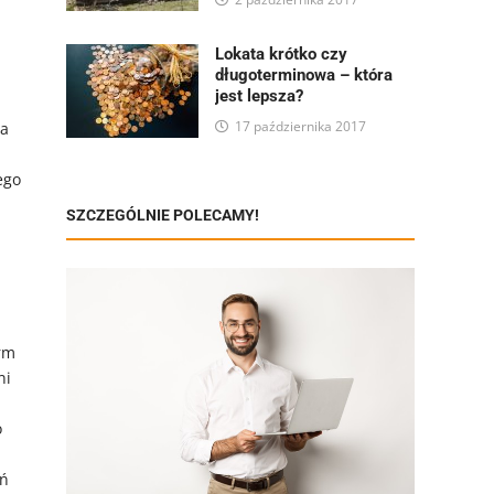
Lokata krótko czy
długoterminowa – która
jest lepsza?
17 października 2017
na
ego
SZCZEGÓLNIE POLECAMY!
rm
ni
o
ań