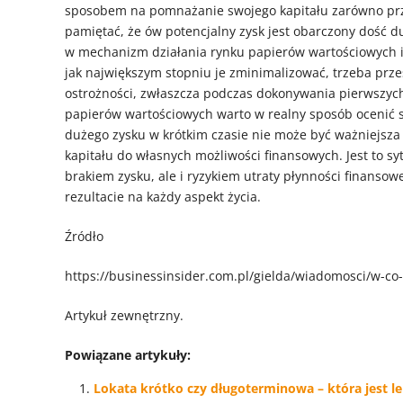
sposobem na pomnażanie swojego kapitału zarówno prze
pamiętać, że ów potencjalny zysk jest obarczony dość 
w mechanizm działania rynku papierów wartościowych i 
jak największym stopniu je zminimalizować, trzeba prz
ostrożności, zwłaszcza podczas dokonywania pierwszych
papierów wartościowych warto w realny sposób ocenić s
dużego zysku w krótkim czasie nie może być ważniejsz
kapitału do własnych możliwości finansowych. Jest to sy
brakiem zysku, ale i ryzykiem utraty płynności finanso
rezultacie na każdy aspekt życia.
Źródło
https://businessinsider.com.pl/gielda/wiadomosci/w-c
Artykuł zewnętrzny.
Powiązane artykuły:
Lokata krótko czy długoterminowa – która jest l