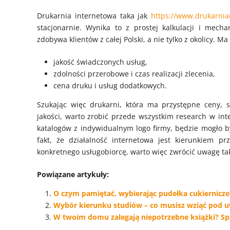
Drukarnia internetowa taka jak
https://www.drukarniao
stacjonarnie. Wynika to z prostej kalkulacji i mech
zdobywa klientów z całej Polski, a nie tylko z okolicy. M
jakość świadczonych usług,
zdolności przerobowe i czas realizacji zlecenia,
cena druku i usług dodatkowych.
Szukając więc drukarni, która ma przystępne ceny, s
jakości, warto zrobić przede wszystkim research w int
katalogów z indywidualnym logo firmy, będzie mogło by
fakt, że działalność internetowa jest kierunkiem pr
konkretnego usługobiorcę, warto więc zwrócić uwagę tak
Powiązane artykuły:
O czym pamiętać, wybierając pudełka cukiernicze
Wybór kierunku studiów – co musisz wziąć pod 
W twoim domu zalegają niepotrzebne książki? Sp