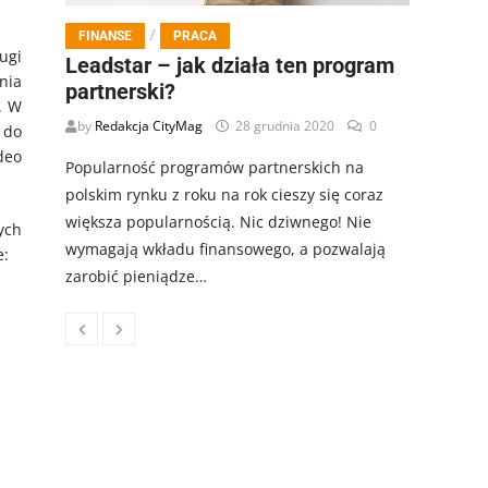
/
FINANSE
PRACA
ugi
Leadstar – jak działa ten program
nia
partnerski?
. W
by
Redakcja CityMag
28 grudnia 2020
0
 do
deo
Popularność programów partnerskich na
polskim rynku z roku na rok cieszy się coraz
większa popularnością. Nic dziwnego! Nie
ych
wymagają wkładu finansowego, a pozwalają
e:
zarobić pieniądze…