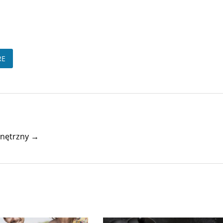
RE
wnętrzny →