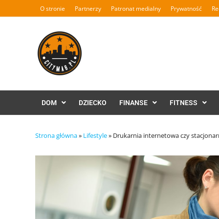
Skip
O stronie
Partnerzy
Patronat medialny
Prywatność
Re
to
content
DOM
DZIECKO
FINANSE
FITNESS
Strona główna
»
Lifestyle
»
Drukarnia internetowa czy stacjonarn