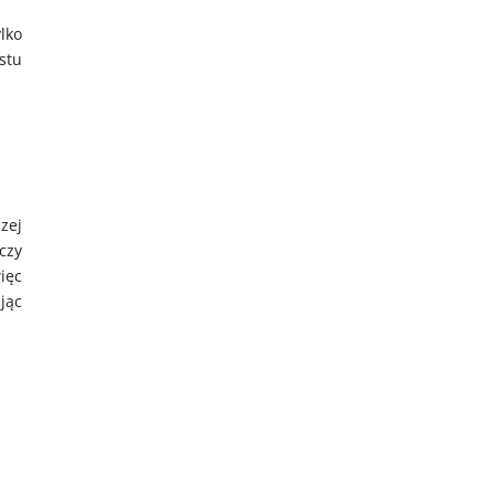
lko
stu
zej
czy
ięc
jąc