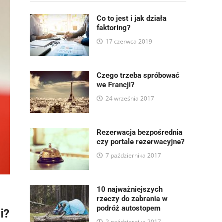
Co to jest i jak działa
faktoring?
17 czerwca 2019
Czego trzeba spróbować
we Francji?
24 września 2017
Rezerwacja bezpośrednia
czy portale rezerwacyjne?
7 października 2017
10 najważniejszych
rzeczy do zabrania w
podróż autostopem
i?
2 października 2017