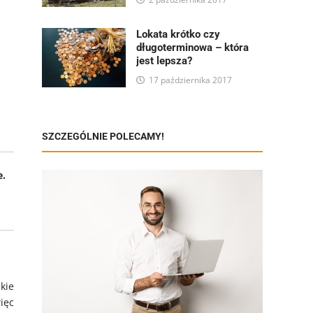
Lokata krótko czy
długoterminowa – która
jest lepsza?
17 października 2017
SZCZEGÓLNIE POLECAMY!
e.
kie
ięc