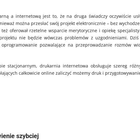
rną a internetową jest to, że na druga świadczy oczywiście usł
nieważ można przesłać swój projekt elektronicznie – bez wychodze
też oferował rzetelne wsparcie merytoryczne i opiekę specjalisty
 projektu nie będzie wówczas problemów z uzgodnieniami. Dziś
eż oprogramowanie pozwalające na przeprowadzanie rozmów wi
ybie stacjonarnym, drukarnia internetowa obsługuje szereg różn
ałających całkowicie online zaliczyć możemy druk i przygotowywani
ienie szybciej