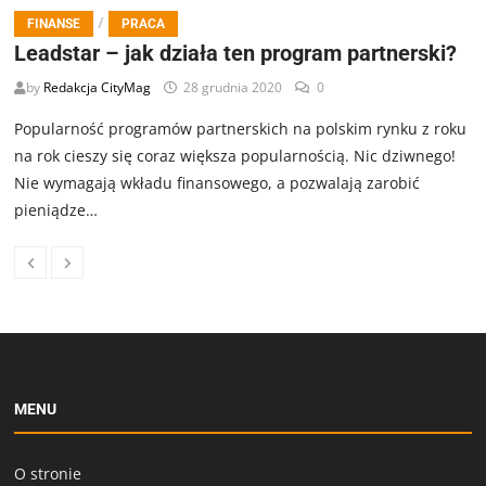
/
FINANSE
PRACA
Leadstar – jak działa ten program partnerski?
by
Redakcja CityMag
28 grudnia 2020
0
Popularność programów partnerskich na polskim rynku z roku
na rok cieszy się coraz większa popularnością. Nic dziwnego!
Nie wymagają wkładu finansowego, a pozwalają zarobić
pieniądze…
MENU
O stronie