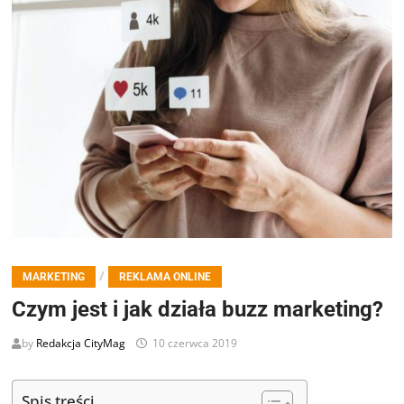
/
MARKETING
REKLAMA ONLINE
Czym jest i jak działa buzz marketing?
by
Redakcja CityMag
10 czerwca 2019
Spis treści