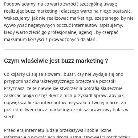
Podpowiadamy, na co warto zwrócić szczególną uwagę
realizując buzz marketing i dlaczego warto na niego postawić.
Wskazujemy, jak nie realizować marketingu szeptanego, by nie
wywoływać negatywnych odczuć internautów. Opisujemy,
kiedy warto zlecić go profesjonalnej agencji, by czerpać
maksimum korzyści z prowadzonych działań.
Czym właściwie jest buzz marketing ?
Co kojarzy Ci się ze słowem ,,buzz’’, czy nie wydaje się ono
przypominać charakterystycznego brzęczenia pszczół?
Przyznasz, że te niewielkie stworzenia potrafią skutecznie
zakłócać błogą ciszę? Bierz z nich przykład! Spraw, aby jak
największa liczba internautów usłyszała o Twojej marce. Za
pośrednictwem buzz marketingu zrobisz prawdziwy hałas w
sieci!
Przed erą Internetu ludzie przekazywali sobie liczne
informacje o nowościach drogą ustną. Opowieści rozchodziły