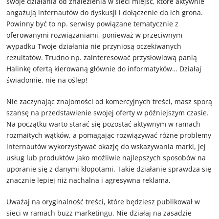
swoje działania od znalezienia w sieci miejsc, które aktywnie
angażują internautów do dyskusji i dołączenie do ich grona.
Powinny być to np. serwisy powiązane tematycznie z
oferowanymi rozwiązaniami, ponieważ w przeciwnym
wypadku Twoje działania nie przyniosą oczekiwanych
rezultatów. Trudno np. zainteresować przysłowiową panią
Halinkę ofertą kierowaną głównie do informatyków… Działaj
świadomie, nie na oślep!
Nie zaczynając znajomości od komercyjnych treści, masz sporą
szansę na przedstawienie swojej oferty w późniejszym czasie.
Na początku warto starać się pozostać aktywnym w ramach
rozmaitych wątków, a pomagając rozwiązywać różne problemy
internautów wykorzystywać okazję do wskazywania marki, jej
usług lub produktów jako możliwie najlepszych sposobów na
uporanie się z danymi kłopotami. Takie działanie sprawdza się
znacznie lepiej niż nachalna i agresywna reklama.
Uważaj na oryginalność treści, które będziesz publikował w
sieci w ramach buzz marketingu. Nie działaj na zasadzie