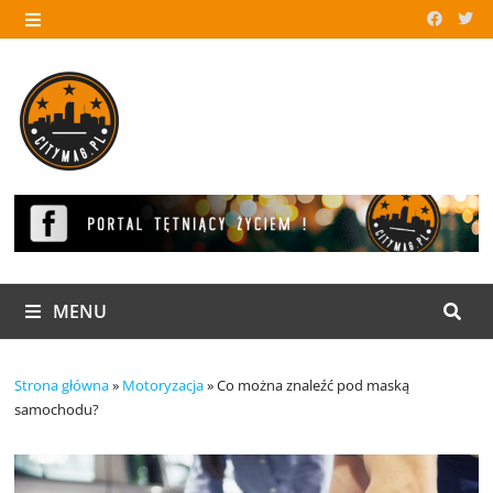
Skip
to
MENU
content
MENU
Strona główna
»
Motoryzacja
»
Co można znaleźć pod maską
samochodu?