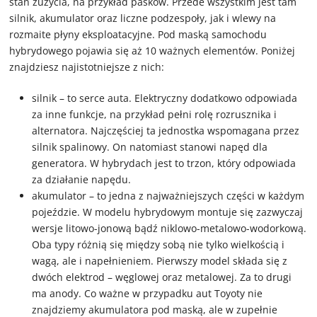
stan zużycia, na przykład pasków. Przede wszystkim jest tam
silnik, akumulator oraz liczne podzespoły, jak i wlewy na
rozmaite płyny eksploatacyjne. Pod maską samochodu
hybrydowego pojawia się aż 10 ważnych elementów. Poniżej
znajdziesz najistotniejsze z nich:
silnik – to serce auta. Elektryczny dodatkowo odpowiada
za inne funkcje, na przykład pełni rolę rozrusznika i
alternatora. Najczęściej ta jednostka wspomagana przez
silnik spalinowy. On natomiast stanowi napęd dla
generatora. W hybrydach jest to trzon, który odpowiada
za działanie napędu.
akumulator – to jedna z najważniejszych części w każdym
pojeździe. W modelu hybrydowym montuje się zazwyczaj
wersje litowo-jonową bądź niklowo-metalowo-wodorkową.
Oba typy różnią się między sobą nie tylko wielkością i
wagą, ale i napełnieniem. Pierwszy model składa się z
dwóch elektrod – węglowej oraz metalowej. Za to drugi
ma anody. Co ważne w przypadku aut Toyoty nie
znajdziemy akumulatora pod maską, ale w zupełnie