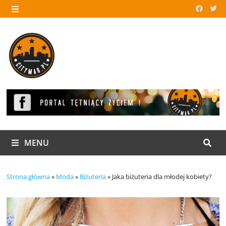
Skip
to
MENU
content
MENU
Strona główna
»
Moda
»
Biżuteria
»
Jaka biżuteria dla młodej kobiety?