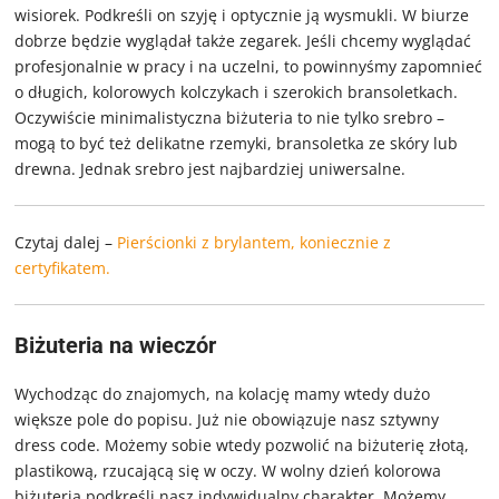
wisiorek. Podkreśli on szyję i optycznie ją wysmukli. W biurze
dobrze będzie wyglądał także zegarek. Jeśli chcemy wyglądać
profesjonalnie w pracy i na uczelni, to powinnyśmy zapomnieć
o długich, kolorowych kolczykach i szerokich bransoletkach.
Oczywiście minimalistyczna biżuteria to nie tylko srebro –
mogą to być też delikatne rzemyki, bransoletka ze skóry lub
drewna. Jednak srebro jest najbardziej uniwersalne.
Czytaj dalej –
Pierścionki z brylantem, koniecznie z
certyfikatem.
Biżuteria na wieczór
Wychodząc do znajomych, na kolację mamy wtedy dużo
większe pole do popisu. Już nie obowiązuje nasz sztywny
dress code. Możemy sobie wtedy pozwolić na biżuterię złotą,
plastikową, rzucającą się w oczy. W wolny dzień kolorowa
biżuteria podkreśli nasz indywidualny charakter. Możemy