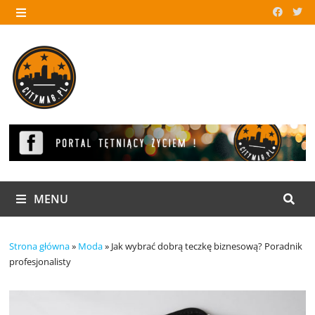
Skip
to
MENU
content
MENU
Strona główna
»
Moda
»
Jak wybrać dobrą teczkę biznesową? Poradnik
profesjonalisty