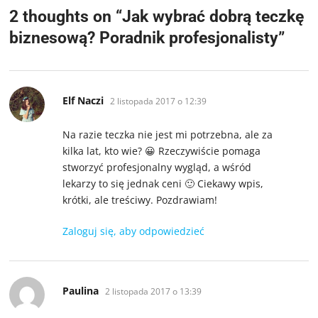
2 thoughts on “
Jak wybrać dobrą teczkę
biznesową? Poradnik profesjonalisty
”
pisze:
Elf Naczi
2 listopada 2017 o 12:39
Na razie teczka nie jest mi potrzebna, ale za
kilka lat, kto wie? 😀 Rzeczywiście pomaga
stworzyć profesjonalny wygląd, a wśród
lekarzy to się jednak ceni 🙂 Ciekawy wpis,
krótki, ale treściwy. Pozdrawiam!
Zaloguj się, aby odpowiedzieć
pisze:
Paulina
2 listopada 2017 o 13:39