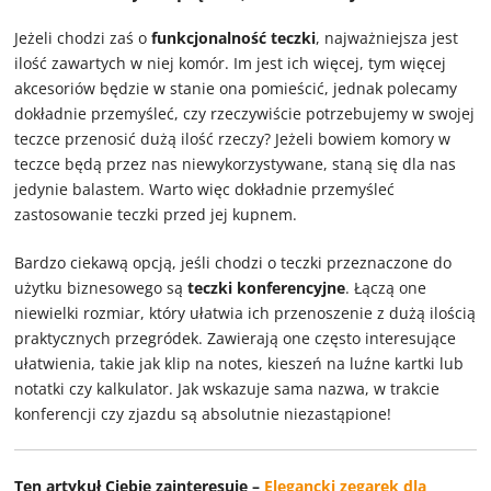
Jeżeli chodzi zaś o
funkcjonalność teczki
, najważniejsza jest
ilość zawartych w niej komór. Im jest ich więcej, tym więcej
akcesoriów będzie w stanie ona pomieścić, jednak polecamy
dokładnie przemyśleć, czy rzeczywiście potrzebujemy w swojej
teczce przenosić dużą ilość rzeczy? Jeżeli bowiem komory w
teczce będą przez nas niewykorzystywane, staną się dla nas
jedynie balastem. Warto więc dokładnie przemyśleć
zastosowanie teczki przed jej kupnem.
Bardzo ciekawą opcją, jeśli chodzi o teczki przeznaczone do
użytku biznesowego są
teczki konferencyjne
. Łączą one
niewielki rozmiar, który ułatwia ich przenoszenie z dużą ilością
praktycznych przegródek. Zawierają one często interesujące
ułatwienia, takie jak klip na notes, kieszeń na luźne kartki lub
notatki czy kalkulator. Jak wskazuje sama nazwa, w trakcie
konferencji czy zjazdu są absolutnie niezastąpione!
Ten artykuł Ciebie zainteresuje –
Elegancki zegarek dla