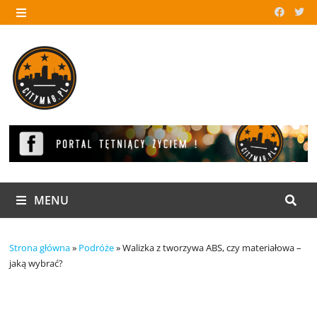
Skip
to
MENU
content
MENU
Strona główna
»
Podróże
»
Walizka z tworzywa ABS, czy materiałowa –
jaką wybrać?