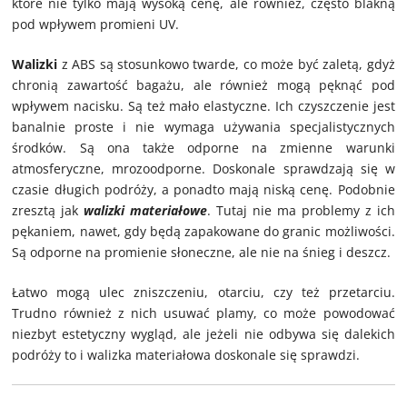
które nie tylko mają wysoką cenę, ale również, często blakną
pod wpływem promieni UV.
Walizki
z ABS są stosunkowo twarde, co może być zaletą, gdyż
chronią zawartość bagażu, ale również mogą pęknąć pod
wpływem nacisku. Są też mało elastyczne. Ich czyszczenie jest
banalnie proste i nie wymaga używania specjalistycznych
środków. Są ona także odporne na zmienne warunki
atmosferyczne, mrozoodporne. Doskonale sprawdzają się w
czasie długich podróży, a ponadto mają niską cenę. Podobnie
zresztą jak
walizki materiałowe
. Tutaj nie ma problemy z ich
pękaniem, nawet, gdy będą zapakowane do granic możliwości.
Są odporne na promienie słoneczne, ale nie na śnieg i deszcz.
Łatwo mogą ulec zniszczeniu, otarciu, czy też przetarciu.
Trudno również z nich usuwać plamy, co może powodować
niezbyt estetyczny wygląd, ale jeżeli nie odbywa się dalekich
podróży to i walizka materiałowa doskonale się sprawdzi.