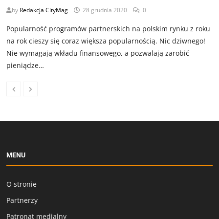
by
Redakcja CityMag
28 grudnia 2020
0
Popularność programów partnerskich na polskim rynku z roku
na rok cieszy się coraz większa popularnością. Nic dziwnego!
Nie wymagają wkładu finansowego, a pozwalają zarobić
pieniądze…
MENU
O stronie
Partnerzy
Patronat medialny