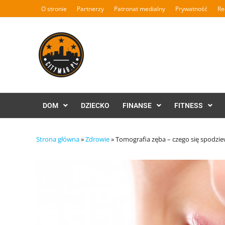
Skip
O stronie
Partnerzy
Patronat medialny
Prywatność
Re
to
content
DOM
DZIECKO
FINANSE
FITNESS
Strona główna
»
Zdrowie
»
Tomografia zęba – czego się spodzi