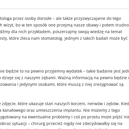
atologa przez osoby dorosłe – ale także przyzwyczajanie do tego
ich wizyt, bo w ten sposób one przejmą nasze obawy i potem trudno
ądźmy dla nich przykładem, poszerzajmy swoją wiedzę na temat
sty, które zleca nam stomatolog. Jednym z takich badań może być
nie będzie to na pewno przyjemny wydatek – takie badanie jest jed
o dzieje się z naszymi zębami. Ważną informacją na pewno będzie 
ozowania i jedynymi osobami, które muszą z niej zrezygnować są
zdjęcie, które ukazuje stan naszych korzeni, nerwów i zębów. Kie
ia kanałowego oraz umieszczenia implantu. Nie możemy z tego
zygotowany na ewentualne problemy i coś po prostu może pójść ni
obraz sytuacji – chirurg przecież nigdy nie zdecydowałby się na