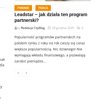
/
FINANSE
PRACA
Leadstar – jak działa ten program
partnerski?
by
Redakcja CityMag
28 grudnia 2020
0
Popularność programów partnerskich na
polskim rynku z roku na rok cieszy się coraz
większa popularnością. Nic dziwnego! Nie
wymagają wkładu finansowego, a pozwalają
nak
zarobić pieniądze…
dla
dy
e