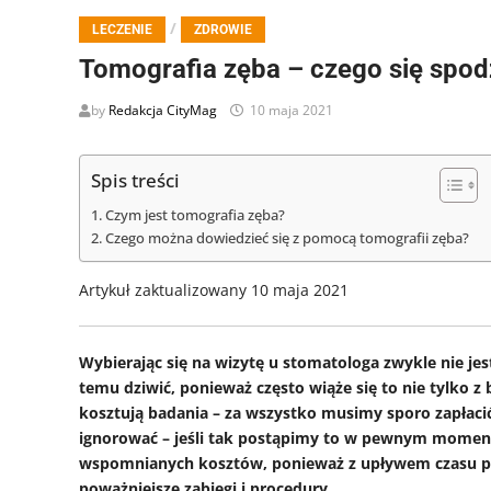
/
LECZENIE
ZDROWIE
Tomografia zęba – czego się spo
by
Redakcja CityMag
10 maja 2021
Spis treści
Czym jest tomografia zęba?
Czego można dowiedzieć się z pomocą tomografii zęba?
Artykuł zaktualizowany 10 maja 2021
Wybierając się na wizytę u stomatologa zwykle nie je
temu dziwić, ponieważ często wiąże się to nie tylko z
kosztują badania – za wszystko musimy sporo zapłacić
ignorować – jeśli tak postąpimy to w pewnym momenc
wspomnianych kosztów, ponieważ z upływem czasu pro
poważniejsze zabiegi i procedury.