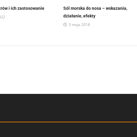
trów i ich zastosowanie
Sól morska do nosa – wskazania,
działanie, efekty
022
3 maja 2018