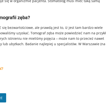
duje się w organizmie pacjenta. Stomatolog musi mieć taką samą
mografii zęba?
się bezwartościowe, ale prawdą jest to, iż jest tam bardzo wiele
planowaliśmy uzyskać. Tomograf zęba może powiedzieć nam na przyk
rych istnieniu nie mieliśmy pojęcia – może nam to przecież nawet
y lub ubytkach. Badanie najlepiej u specjalistów. W Warszawie (na
ć?
RE