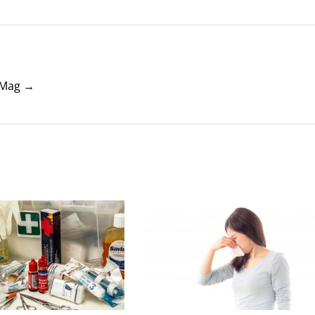
tyMag →