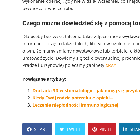
wykonanie operacji, gdy nie widział wcześniej, co znaj
pewność, iż wie, co robi.
Czego można dowiedzieć się z pomocą to
Dla osoby bez wykształcenia takie zdjęcie może wydawać 
informacji – często także takich, których w ogóle nie 
o tym, że mamy zmiany nowotworowe lub torbiele, o któ
uratować życie. Dowiemy się też o ewentualnej próchnic
Pradze i Ursynowie) polecamy gabinety
XRAY
.
Powiązane artykuły:
Drukarki 3D w stomatologii – jak mogą się przyda
Kiedy Twój rodzic potrzebuje opieki…
Leczenie niepłodności immunologicznej
SHARE
TWEET
PIN IT
SHA