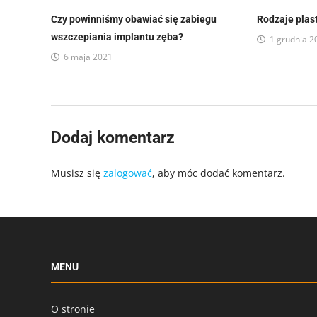
Czy powinniśmy obawiać się zabiegu
Rodzaje plas
wszczepiania implantu zęba?
1 grudnia 2
6 maja 2021
Dodaj komentarz
Musisz się
zalogować
, aby móc dodać komentarz.
MENU
O stronie