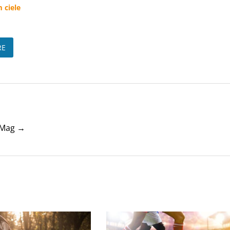
 ciele
RE
tyMag →