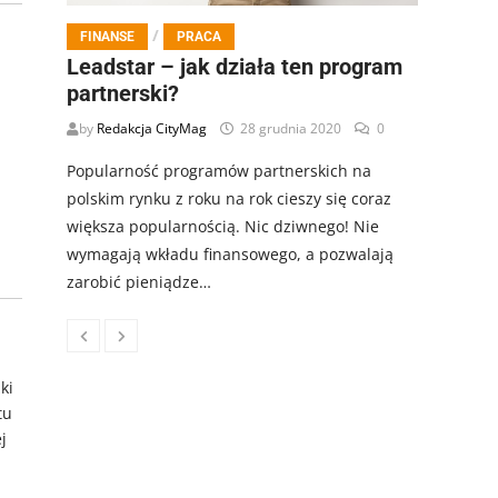
/
FINANSE
PRACA
Leadstar – jak działa ten program
partnerski?
by
Redakcja CityMag
28 grudnia 2020
0
Popularność programów partnerskich na
polskim rynku z roku na rok cieszy się coraz
większa popularnością. Nic dziwnego! Nie
wymagają wkładu finansowego, a pozwalają
zarobić pieniądze…
ki
tu
j