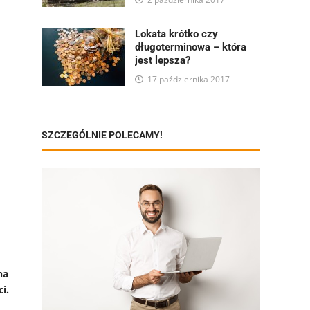
Lokata krótko czy
długoterminowa – która
jest lepsza?
17 października 2017
SZCZEGÓLNIE POLECAMY!
na
i.