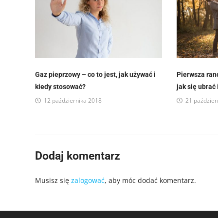
Gaz pieprzowy – co to jest, jak używać i
Pierwsza ran
kiedy stosować?
jak się ubrać
12 października 2018
21 paździer
Dodaj komentarz
Musisz się
zalogować
, aby móc dodać komentarz.