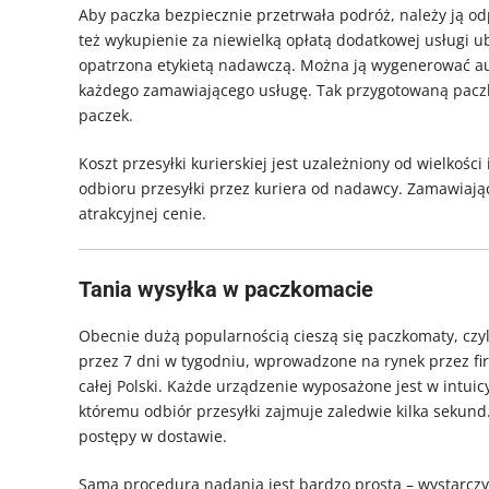
Aby paczka bezpiecznie przetrwała podróż, należy ją od
też wykupienie za niewielką opłatą dodatkowej usługi u
opatrzona etykietą nadawczą. Można ją wygenerować auto
każdego zamawiającego usługę. Tak przygotowaną paczk
paczek.
Koszt przesyłki kurierskiej jest uzależniony od wielkośc
odbioru przesyłki przez kuriera od nadawcy. Zamawiaj
atrakcyjnej cenie.
Tania wysyłka w paczkomacie
Obecnie dużą popularnością cieszą się paczkomaty, czy
przez 7 dni w tygodniu, wprowadzone na rynek przez fi
całej Polski. Każde urządzenie wyposażone jest w intui
któremu odbiór przesyłki zajmuje zaledwie kilka sekund
postępy w dostawie.
Sama procedura nadania jest bardzo prosta – wystarczy