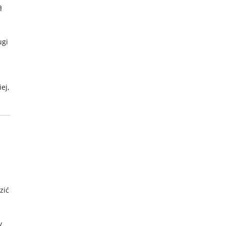
ą
ugi
ej,
zić
y