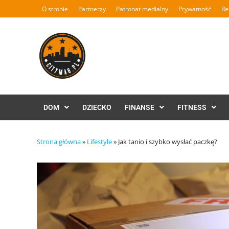
Skip
O stronie
Partnerzy
Patronat medialny
Prywatność
Re
to
content
DOM
DZIECKO
FINANSE
FITNESS
Strona główna
»
Lifestyle
»
Jak tanio i szybko wysłać paczkę?