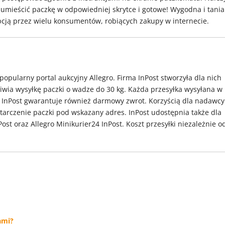
 umieścić paczkę w odpowiedniej skrytce i gotowe! Wygodna i tania
pcją przez wielu konsumentów, robiących zakupy w internecie.
popularny portal aukcyjny Allegro. Firma InPost stworzyła dla nich
liwia wysyłkę paczki o wadze do 30 kg. Każda przesyłka wysyłana w
, a InPost gwarantuje również darmowy zwrot. Korzyścią dla nadawcy
starczenie paczki pod wskazany adres. InPost udostępnia także dla
ost oraz Allegro Minikurier24 InPost. Koszt przesyłki niezależnie o
ami?