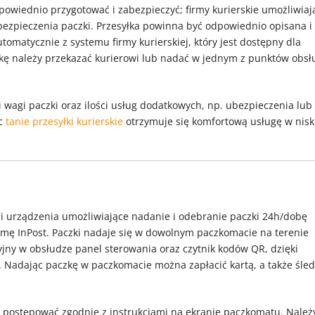
powiednio przygotować i zabezpieczyć; firmy kurierskie umożliwiaj
bezpieczenia paczki. Przesyłka powinna być odpowiednio opisana i
matycznie z systemu firmy kurierskiej, który jest dostępny dla
ę należy przekazać kurierowi lub nadać w jednym z punktów obsł
i i wagi paczki oraz ilości usług dodatkowych, np. ubezpieczenia lub
ąc
tanie przesyłki kurierskie
otrzymuje się komfortową usługę w niski
li urządzenia umożliwiające nadanie i odebranie paczki 24h/dobę
rmę InPost. Paczki nadaje się w dowolnym paczkomacie na terenie
cyjny w obsłudze panel sterowania oraz czytnik kodów QR, dzięki
. Nadając paczkę w paczkomacie można zapłacić kartą, a także śled
 postępować zgodnie z instrukcjami na ekranie paczkomatu. Należ