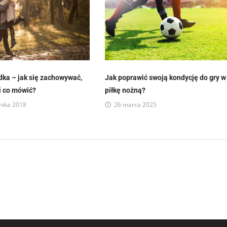
dka – jak się zachowywać,
Jak poprawić swoją kondycję do gry w
 i co mówić?
piłkę nożną?
nika 2018
26 marca 2025