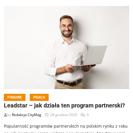
/
FINANSE
PRACA
Leadstar – jak działa ten program partnerski?
by
Redakcja CityMag
28 grudnia 2020
0
Popularność programów partnerskich na polskim rynku z roku