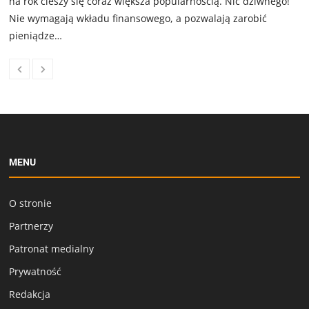
na rok cieszy się coraz większa popularnością. Nic dziwnego!
Nie wymagają wkładu finansowego, a pozwalają zarobić
pieniądze…
MENU
O stronie
Partnerzy
Patronat medialny
Prywatność
Redakcja