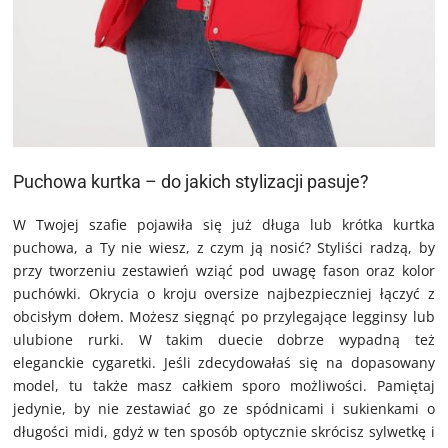
Puchowa kurtka – do jakich stylizacji pasuje?
W Twojej szafie pojawiła się już długa lub krótka kurtka
puchowa, a Ty nie wiesz, z czym ją nosić? Styliści radzą, by
przy tworzeniu zestawień wziąć pod uwagę fason oraz kolor
puchówki. Okrycia o kroju oversize najbezpieczniej łączyć z
obcisłym dołem. Możesz sięgnąć po przylegające legginsy lub
ulubione rurki. W takim duecie dobrze wypadną też
eleganckie cygaretki. Jeśli zdecydowałaś się na dopasowany
model, tu także masz całkiem sporo możliwości. Pamiętaj
jedynie, by nie zestawiać go ze spódnicami i sukienkami o
długości midi, gdyż w ten sposób optycznie skrócisz sylwetkę i