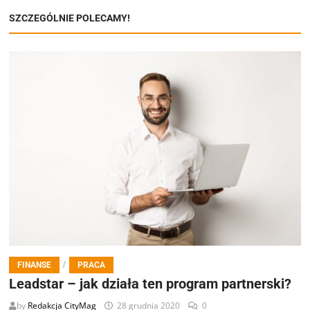
SZCZEGÓLNIE POLECAMY!
/
FINANSE
PRACA
Leadstar – jak działa ten program partnerski?
by
Redakcja CityMag
28 grudnia 2020
0