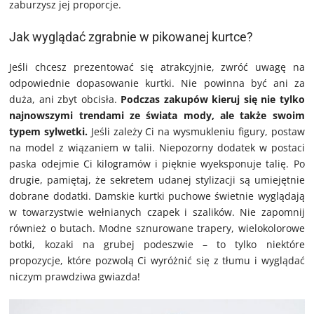
zaburzysz jej proporcje.
Jak wyglądać zgrabnie w pikowanej kurtce?
Jeśli chcesz prezentować się atrakcyjnie, zwróć uwagę na
odpowiednie dopasowanie kurtki. Nie powinna być ani za
duża, ani zbyt obcisła.
Podczas zakupów kieruj się nie tylko
najnowszymi trendami ze świata mody, ale także swoim
typem sylwetki.
Jeśli zależy Ci na wysmukleniu figury, postaw
na model z wiązaniem w talii. Niepozorny dodatek w postaci
paska odejmie Ci kilogramów i pięknie wyeksponuje talię. Po
drugie, pamiętaj, że sekretem udanej stylizacji są umiejętnie
dobrane dodatki. Damskie kurtki puchowe świetnie wyglądają
w towarzystwie wełnianych czapek i szalików. Nie zapomnij
również o butach. Modne sznurowane trapery, wielokolorowe
botki, kozaki na grubej podeszwie – to tylko niektóre
propozycje, które pozwolą Ci wyróżnić się z tłumu i wyglądać
niczym prawdziwa gwiazda!