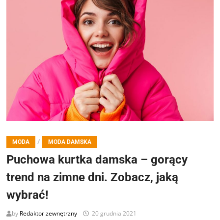
/
MODA
MODA DAMSKA
Puchowa kurtka damska – gorący
trend na zimne dni. Zobacz, jaką
wybrać!
by
Redaktor zewnętrzny
20 grudnia 2021