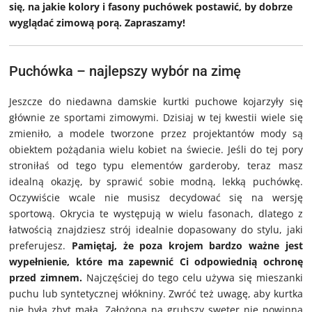
się, na jakie kolory i fasony puchówek postawić, by dobrze
wyglądać zimową porą. Zapraszamy!
Puchówka – najlepszy wybór na zimę
Jeszcze do niedawna damskie kurtki puchowe kojarzyły się
głównie ze sportami zimowymi. Dzisiaj w tej kwestii wiele się
zmieniło, a modele tworzone przez projektantów mody są
obiektem pożądania wielu kobiet na świecie. Jeśli do tej pory
stroniłaś od tego typu elementów garderoby, teraz masz
idealną okazję, by sprawić sobie modną, lekką puchówkę.
Oczywiście wcale nie musisz decydować się na wersję
sportową. Okrycia te występują w wielu fasonach, dlatego z
łatwością znajdziesz strój idealnie dopasowany do stylu, jaki
preferujesz.
Pamiętaj, że poza krojem bardzo ważne jest
wypełnienie, które ma zapewnić Ci odpowiednią ochronę
przed zimnem.
Najczęściej do tego celu używa się mieszanki
puchu lub syntetycznej włókniny. Zwróć też uwagę, aby kurtka
nie była zbyt mała. Założona na grubszy sweter nie powinna