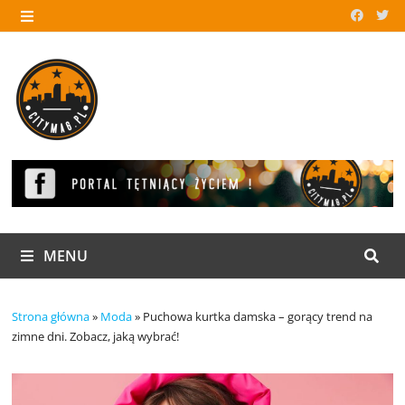
Skip
to
MENU
content
MENU
Strona główna
»
Moda
»
Puchowa kurtka damska – gorący trend na
zimne dni. Zobacz, jaką wybrać!